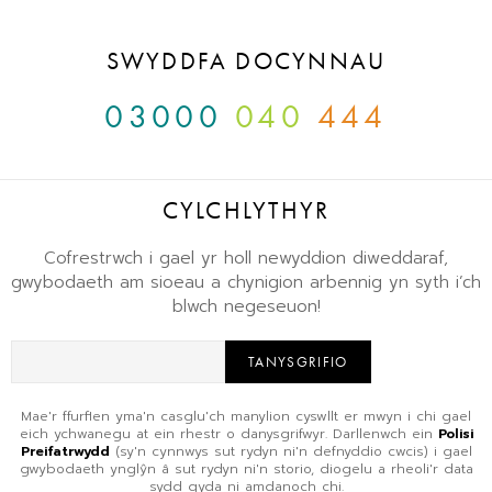
SWYDDFA DOCYNNAU
03000
040
444
CYLCHLYTHYR
Cofrestrwch i gael yr holl newyddion diweddaraf,
gwybodaeth am sioeau a chynigion arbennig yn syth i’ch
blwch negeseuon!
TANYSGRIFIO
Mae'r ffurflen yma'n casglu'ch manylion cyswllt er mwyn i chi gael
eich ychwanegu at ein rhestr o danysgrifwyr. Darllenwch ein
Polisi
Preifatrwydd
(sy'n cynnwys sut rydyn ni'n defnyddio cwcis) i gael
gwybodaeth ynglŷn â sut rydyn ni'n storio, diogelu a rheoli'r data
sydd gyda ni amdanoch chi.