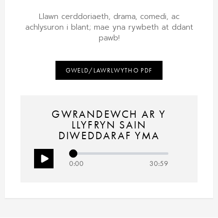
Llawn cerddoriaeth, drama, comedi, ac
achlysuron i blant; mae yna rywbeth at ddant
pawb!
GWELD/LAWRLWYTHO PDF
GWRANDEWCH AR Y
LLYFRYN SAIN
DIWEDDARAF YMA
0:00
30:59