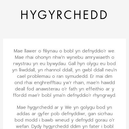
HYGYRCHEDD
Mae llawer o filiynau o bobl yn defnyddio'r we.
Mae rhai ohonyn nhw'n wynebu amrywiaeth o
rwystrau yn eu bywydau. Gall hyn olygu eu bod
yn lliwddall, yn rhannol ddall, yn gwbl ddall neu'n
cael problemau o ran symudedd. Er mai dim
ond rhai enghreifftiau yw'r rhain, mae'n hawdd
deall fod anawsterau o'r fath yn effeithio ar y
ffordd mae'r bobl yma'n defnyddio'r rhyngrwyd.
Mae hygyrchedd ar y We yn golygu bod yn
addas ar gyfer pob defnyddiwr, gan sicrhau
bod modd i bawb wneud y defnydd gorau o'r
wefan. Dydy hygyrchedd ddim yn fater i bobl