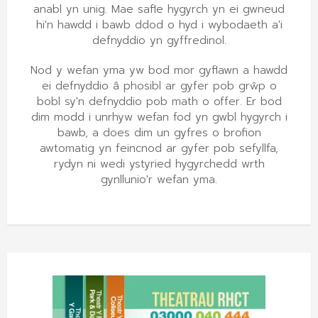
anabl yn unig. Mae safle hygyrch yn ei gwneud
hi'n hawdd i bawb ddod o hyd i wybodaeth a'i
defnyddio yn gyffredinol.
Nod y wefan yma yw bod mor gyflawn a hawdd
ei defnyddio â phosibl ar gyfer pob grŵp o
bobl sy'n defnyddio pob math o offer. Er bod
dim modd i unrhyw wefan fod yn gwbl hygyrch i
bawb, a does dim un gyfres o brofion
awtomatig yn feincnod ar gyfer pob sefyllfa,
rydyn ni wedi ystyried hygyrchedd wrth
gynllunio'r wefan yma.