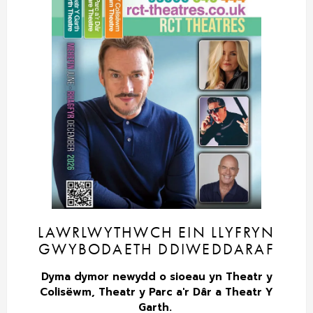
LAWRLWYTHWCH EIN LLYFRYN
GWYBODAETH DDIWEDDARAF
Dyma dymor newydd o sioeau yn Theatr y
Colisëwm, Theatr y Parc a'r Dâr a Theatr Y
Garth.