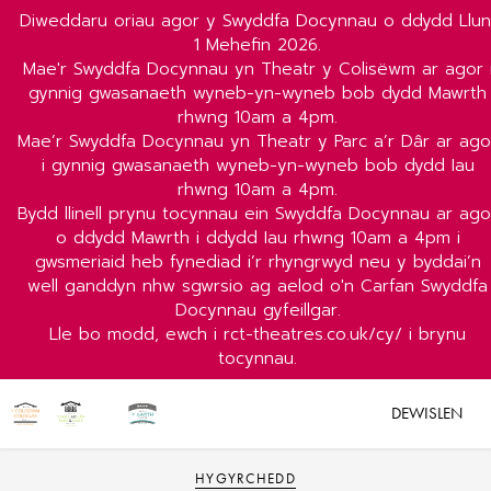
Diweddaru oriau agor y Swyddfa Docynnau o ddydd Llun
1 Mehefin 2026.
Mae'r Swyddfa Docynnau yn Theatr y Colisëwm ar agor 
gynnig gwasanaeth wyneb-yn-wyneb bob dydd Mawrth
rhwng 10am a 4pm.
Mae’r Swyddfa Docynnau yn Theatr y Parc a’r Dâr ar ago
i gynnig gwasanaeth wyneb-yn-wyneb bob dydd Iau
rhwng 10am a 4pm.
Bydd llinell prynu tocynnau ein Swyddfa Docynnau ar ago
o ddydd Mawrth i ddydd Iau rhwng 10am a 4pm i
gwsmeriaid heb fynediad i’r rhyngrwyd neu y byddai’n
well ganddyn nhw sgwrsio ag aelod o'n Carfan Swyddfa
Docynnau gyfeillgar.
Lle bo modd, ewch i rct-theatres.co.uk/cy/ i brynu
tocynnau.
DEWISLEN
HYGYRCHEDD