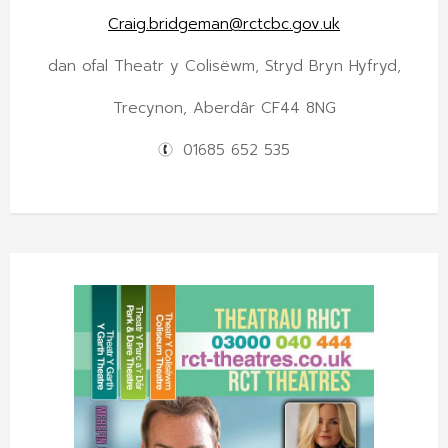
Craig.bridgeman@rctcbc.gov.uk
dan ofal Theatr y Colisëwm, Stryd Bryn Hyfryd,
Trecynon, Aberdâr CF44 8NG
01685 652 535