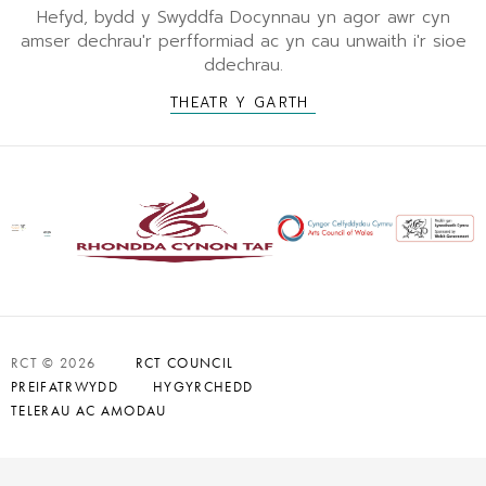
Hefyd, bydd y Swyddfa Docynnau yn agor awr cyn
amser dechrau'r perfformiad ac yn cau unwaith i'r sioe
ddechrau.
THEATR Y GARTH
RCT © 2026
RCT COUNCIL
PREIFATRWYDD
HYGYRCHEDD
TELERAU AC AMODAU