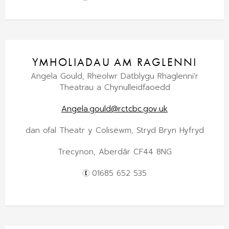
YMHOLIADAU AM RAGLENNI
Angela Gould, Rheolwr Datblygu Rhaglenni'r
Theatrau a Chynulleidfaoedd
Angela.gould@rctcbc.gov.uk
dan ofal Theatr y Colisëwm, Stryd Bryn Hyfryd
Trecynon, Aberdâr CF44 8NG
01685 652 535