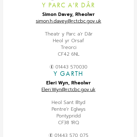
Y PARC A'R DÂR
Simon Davey, Rheolwr
simon.h.davey@rctcbc.gov.uk
Theatr y Parc a'r Dâr
Heol yr Orsaf
Treorci
CF42 6NL
01443 570030
Y GARTH
Eleri Wyn, Rheolwr
Eleri.Wyn@rctcbc.gov.uk
Heol Sant Illtyd
Pentre'r Eglwys
Pontypridd
CF38 1RQ
01443 570 075