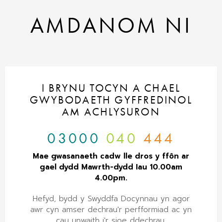
AMDANOM NI
I BRYNU TOCYN A CHAEL
GWYBODAETH GYFFREDINOL
AM ACHLYSURON
03000
040
444
Mae gwasanaeth cadw lle dros y ffôn ar
gael dydd Mawrth-dydd Iau 10.00am
4.00pm.
Hefyd, bydd y Swyddfa Docynnau yn agor
awr cyn amser dechrau'r perfformiad ac yn
cau unwaith i'r sioe ddechrau.