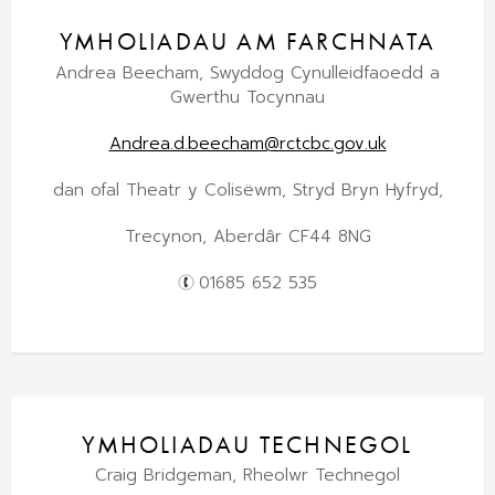
YMHOLIADAU AM FARCHNATA
Andrea Beecham, Swyddog Cynulleidfaoedd a
Gwerthu Tocynnau
Andrea.d.beecham@rctcbc.gov.uk
dan ofal Theatr y Colisëwm, Stryd Bryn Hyfryd,
Trecynon, Aberdâr CF44 8NG
01685 652 535
YMHOLIADAU TECHNEGOL
Craig Bridgeman, Rheolwr Technegol