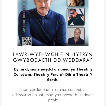
LAWRLWYTHWCH EIN LLYFRYN
GWYBODAETH DDIWEDDARAF
Dyma dymor newydd o sioeau yn Theatr y
Colisëwm, Theatr y Parc a'r Dâr a Theatr Y
Garth.
Llawn cerddoriaeth, drama, comedi, ac
achlysuron i blant; mae yna rywbeth at ddant
pawb!