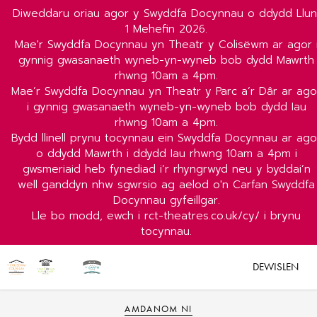
Diweddaru oriau agor y Swyddfa Docynnau o ddydd Llun
1 Mehefin 2026.
Mae'r Swyddfa Docynnau yn Theatr y Colisëwm ar agor 
gynnig gwasanaeth wyneb-yn-wyneb bob dydd Mawrth
rhwng 10am a 4pm.
Mae’r Swyddfa Docynnau yn Theatr y Parc a’r Dâr ar ago
i gynnig gwasanaeth wyneb-yn-wyneb bob dydd Iau
rhwng 10am a 4pm.
Bydd llinell prynu tocynnau ein Swyddfa Docynnau ar ago
o ddydd Mawrth i ddydd Iau rhwng 10am a 4pm i
gwsmeriaid heb fynediad i’r rhyngrwyd neu y byddai’n
well ganddyn nhw sgwrsio ag aelod o'n Carfan Swyddfa
Docynnau gyfeillgar.
Lle bo modd, ewch i rct-theatres.co.uk/cy/ i brynu
tocynnau.
DEWISLEN
AMDANOM NI