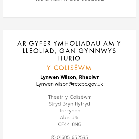
AR GYFER YMHOLIADAU AM Y
LLEOLIAD, GAN GYNNWYS
HURIO
Y COLISËWM
Lynwen Wilson, Rheolwr
Lynwen.wilson@rctcbc.gov.uk
Theatr y Colisëwm
Stryd Bryn Hyfryd
Trecynon
Aberdâr
CF44 8NG
01685 652535