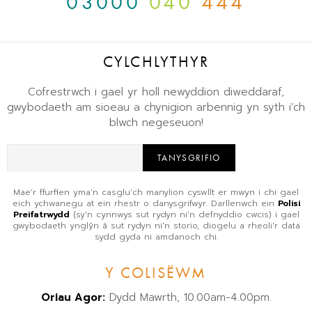
03000
040
444
CYLCHLYTHYR
Cofrestrwch i gael yr holl newyddion diweddaraf,
gwybodaeth am sioeau a chynigion arbennig yn syth i’ch
blwch negeseuon!
TANYSGRIFIO
Mae'r ffurflen yma'n casglu'ch manylion cyswllt er mwyn i chi gael
eich ychwanegu at ein rhestr o danysgrifwyr. Darllenwch ein
Polisi
Preifatrwydd
(sy'n cynnwys sut rydyn ni'n defnyddio cwcis) i gael
gwybodaeth ynglŷn â sut rydyn ni'n storio, diogelu a rheoli'r data
sydd gyda ni amdanoch chi.
Y COLISËWM
Oriau Agor:
Dydd Mawrth, 10.00am-4.00pm.