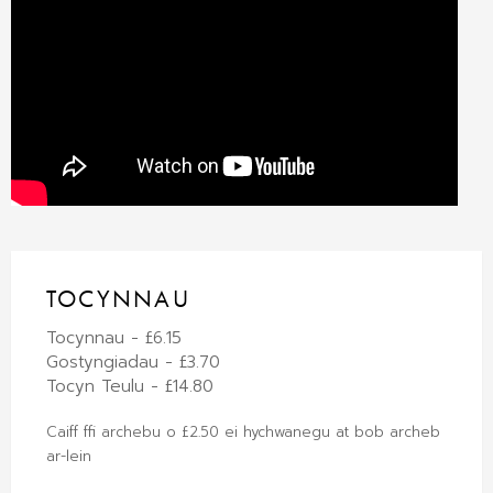
TOCYNNAU
Tocynnau - £6.15
Gostyngiadau - £3.70
Tocyn Teulu - £14.80
Caiff ffi archebu o £2.50 ei hychwanegu at bob archeb
ar-lein