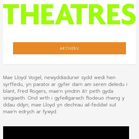
ARCHEBU
Mae Lloyd Vogel, newyddiadurwr sydd wedi hen
syrffedu, yn paratoi ar gyfer darn am seren deledu i
blant, Fred Rogers, mae'n ymdrin â'r peth gyda
sinigiaeth. Ond wrth i gyfeillgarwch flodeuo rhwng y
ddau ddyn, mae Lloyd yn dechrau ail-feddwl sut
mae'n edrych ar fywyd.