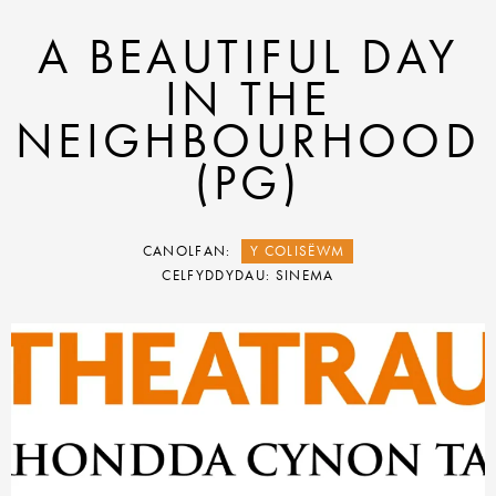
A BEAUTIFUL DAY
IN THE
NEIGHBOURHOOD
(PG)
CANOLFAN:
Y COLISËWM
CELFYDDYDAU: SINEMA