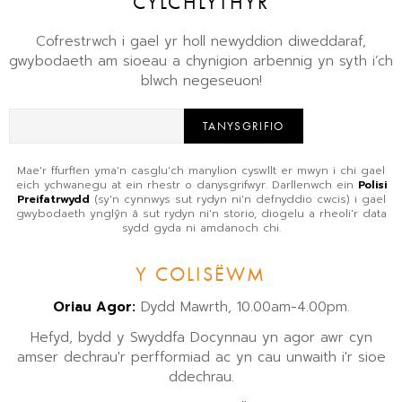
CYLCHLYTHYR
Cofrestrwch i gael yr holl newyddion diweddaraf,
gwybodaeth am sioeau a chynigion arbennig yn syth i’ch
blwch negeseuon!
TANYSGRIFIO
Mae'r ffurflen yma'n casglu'ch manylion cyswllt er mwyn i chi gael
eich ychwanegu at ein rhestr o danysgrifwyr. Darllenwch ein
Polisi
Preifatrwydd
(sy'n cynnwys sut rydyn ni'n defnyddio cwcis) i gael
gwybodaeth ynglŷn â sut rydyn ni'n storio, diogelu a rheoli'r data
sydd gyda ni amdanoch chi.
Y COLISËWM
Oriau Agor:
Dydd Mawrth, 10.00am-4.00pm.
Hefyd, bydd y Swyddfa Docynnau yn agor awr cyn
amser dechrau'r perfformiad ac yn cau unwaith i'r sioe
ddechrau.