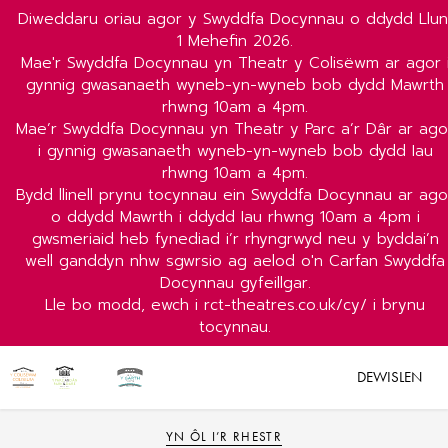
Diweddaru oriau agor y Swyddfa Docynnau o ddydd Llun
1 Mehefin 2026.
Mae'r Swyddfa Docynnau yn Theatr y Colisëwm ar agor 
gynnig gwasanaeth wyneb-yn-wyneb bob dydd Mawrth
rhwng 10am a 4pm.
Mae’r Swyddfa Docynnau yn Theatr y Parc a’r Dâr ar ago
i gynnig gwasanaeth wyneb-yn-wyneb bob dydd Iau
rhwng 10am a 4pm.
Bydd llinell prynu tocynnau ein Swyddfa Docynnau ar ago
o ddydd Mawrth i ddydd Iau rhwng 10am a 4pm i
gwsmeriaid heb fynediad i’r rhyngrwyd neu y byddai’n
well ganddyn nhw sgwrsio ag aelod o'n Carfan Swyddfa
Docynnau gyfeillgar.
Lle bo modd, ewch i rct-theatres.co.uk/cy/ i brynu
tocynnau.
DEWISLEN
YN ÔL I’R RHESTR