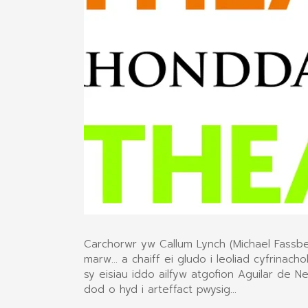
Carchorwr yw Callum Lynch (Michael Fassben
marw... a chaiff ei gludo i leoliad cyfrinac
sy eisiau iddo ailfyw atgofion Aguilar de N
dod o hyd i arteffact pwysig...