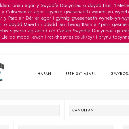
daru oriau agor y Swyddfa Docynnau o ddydd Llun, 1 Mehe
r y Colisëwm ar agor i gynnig gwasanaeth wyneb-yn-wyne
r y Parc a’r Dâr ar agor i gynnig gwasanaeth wyneb-yn-w
or o ddydd Mawrth i ddydd Iau rhwng 10am a 4pm i gwsmeri
nhw sgwrsio ag aelod o'n Carfan Swyddfa Docynnau gyfeillg
Lle bo modd, ewch i rct-theatres.co.uk/cy/ i brynu tocynn
HAFAN
BETH SY’ MLAEN
GWYBOD