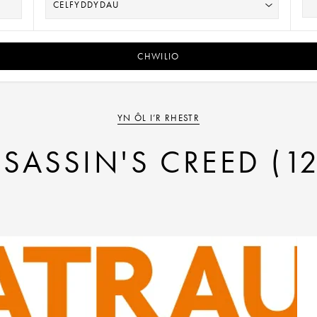
CHWILIO
YN ÔL I’R RHESTR
SASSIN'S CREED (1