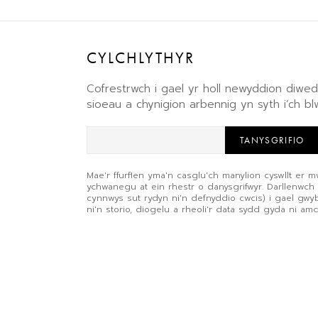
CYLCHLYTHYR
Cofrestrwch i gael yr holl newyddion diw
sioeau a chynigion arbennig yn syth i’ch b
TANYSGRIFIO
Mae'r ffurflen yma'n casglu'ch manylion cyswllt er m
ychwanegu at ein rhestr o danysgrifwyr. Darllenwch
cynnwys sut rydyn ni'n defnyddio cwcis) i gael gw
ni'n storio, diogelu a rheoli'r data sydd gyda ni am