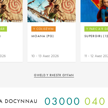
DÂR
Y COLISËWM
Y PARC A'R D
)
MOANA (PG)
SUPERGIRL (1
2026
10 - 13 Awst 2026
11 - 12 Awst 20
GWELD Y RHESTR GYFAN
03000
040
A DOCYNNAU