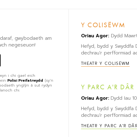
Y COLISËWM
Oriau Agor:
Dydd Mawrt
eddaraf, gwybodaeth am
lwch negeseuon!
Hefyd, bydd y Swyddfa
dechrau'r perfformiad ac
THEATR Y COLISËWM
wyn i chi gael eich
 ein
Polisi Preifatrwydd
(sy'n
ybodaeth ynglŷn â sut rydyn
Y PARC A'R DÂR
danoch chi.
Oriau Agor:
Dydd Iau 1
Hefyd, bydd y Swyddfa
dechrau'r perfformiad ac
THEATR Y PARC A'R DÂ