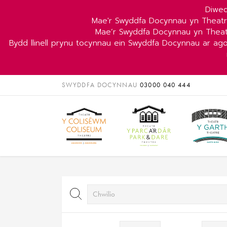
Diwed
Mae'r Swyddfa Docynnau yn Theat
Mae’r Swyddfa Docynnau yn Theat
Bydd llinell prynu tocynnau ein Swyddfa Docynnau ar ag
SWYDDFA DOCYNNAU
03000 040 444