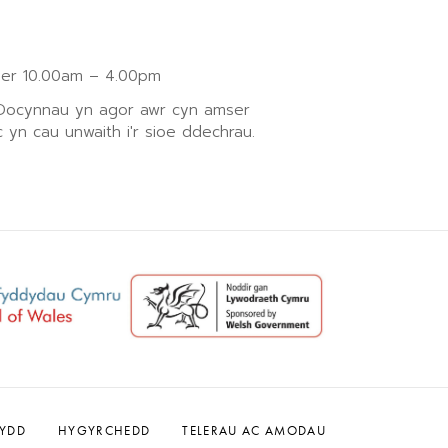
r 10.00am – 4.00pm
 Docynnau yn agor awr cyn amser
 yn cau unwaith i'r sioe ddechrau.
WYDD
HYGYRCHEDD
TELERAU AC AMODAU