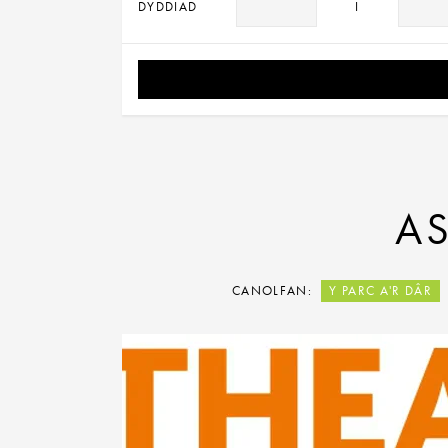
DYDDIAD
I
AS
CANOLFAN:
Y PARC A'R DÂR