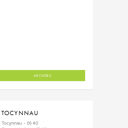
ARCHEBU
TOCYNNAU
Tocynnau - £6.40