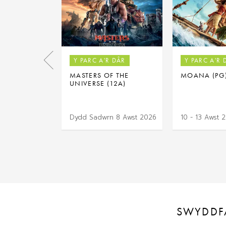
Y PARC A'R DÂR
Y PARC A'R 
MASTERS OF THE
MOANA (PG
UNIVERSE (12A)
Dydd Sadwrn 8 Awst 2026
10 - 13 Awst 
SWYDDF