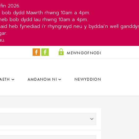
fin 2026.
b bob dydd Mawrth rhwng 10am a 4pm.
yneb bob dydd Iau rhwng 10am a 4pm.
aid heb fynediad i’r rhyngrwyd neu y byddai’n well ganddy
ar.
au.
MEWNGOFNODI
Y
Y
Colisëwm
Parc
Facebook
a'r
AETH
AMDANOM NI
NEWYDDION
Dâr
Facebook