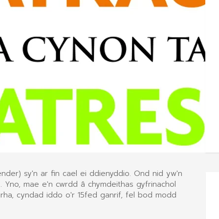
der) sy'n ar fin cael ei ddienyddio. Ond nid yw'n
hol. Yno, mae e'n cwrdd â chymdeithas gyfrinachol
erha, cyndad iddo o'r 15fed ganrif, fel bod modd