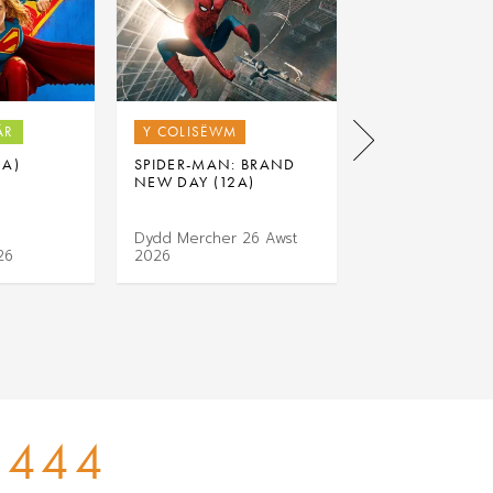
ÂR
Y COLISËWM
Y COLISËWM
2A)
SPIDER-MAN: BRAND
THE ODYSSEY (
NEW DAY (12A)
Dydd Mercher 26 Awst
26
2026
Dydd Iau 27 Aw
444