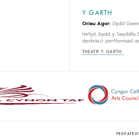
Y GARTH
Oriau Agor:
Dydd Gwene
Hefyd, bydd y Swyddfa
dechrau'r perfformiad ac
THEATR Y GARTH
PREIFATR