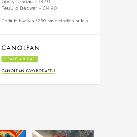
Gostyngiadau - £3.40
Teulu o Bedwar - £14.40
Codir ffi bwcio a £2.50 am drafodion ar-lein
CANOLFAN
Y PARC A'R DÂR
CANOLFAN GWYBODAETH