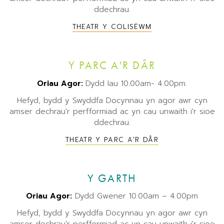
ddechrau.
THEATR Y COLISËWM
Y PARC A'R DÂR
Oriau Agor:
Dydd Iau 10.00am- 4.00pm.
Hefyd, bydd y Swyddfa Docynnau yn agor awr cyn
amser dechrau'r perfformiad ac yn cau unwaith i'r sioe
ddechrau.
THEATR Y PARC A'R DÂR
Y GARTH
Oriau Agor:
Dydd Gwener 10.00am – 4.00pm
Hefyd, bydd y Swyddfa Docynnau yn agor awr cyn
amser dechrau'r perfformiad ac yn cau unwaith i'r sioe