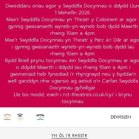
Diweddaru oriau agor y Swyddfa Docynnau o ddydd Llun
1 Mehefin 2026.
Mae'r Swyddfa Docynnau yn Theatr y Colisëwm ar agor 
gynnig gwasanaeth wyneb-yn-wyneb bob dydd Mawrth
rhwng 10am a 4pm.
Mae’r Swyddfa Docynnau yn Theatr y Parc a’r Dâr ar ago
i gynnig gwasanaeth wyneb-yn-wyneb bob dydd Iau
rhwng 10am a 4pm.
Bydd llinell prynu tocynnau ein Swyddfa Docynnau ar ago
o ddydd Mawrth i ddydd Iau rhwng 10am a 4pm i
gwsmeriaid heb fynediad i’r rhyngrwyd neu y byddai’n
well ganddyn nhw sgwrsio ag aelod o'n Carfan Swyddfa
Docynnau gyfeillgar.
Lle bo modd, ewch i rct-theatres.co.uk/cy/ i brynu
tocynnau.
DEWISLEN
YN ÔL I’R RHESTR