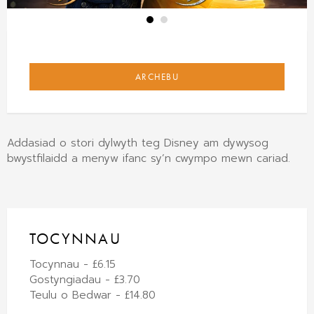
ARCHEBU
Addasiad o stori dylwyth teg Disney am dywysog
bwystfilaidd a menyw ifanc sy’n cwympo mewn cariad.
TOCYNNAU
Tocynnau - £6.15
Gostyngiadau - £3.70
Teulu o Bedwar - £14.80