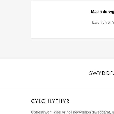
Mae'n ddrwg
Ewch yn ôl i'
SWYDDF
CYLCHLYTHYR
Cofrestrwch i gael yr holl newyddion diweddaraf,