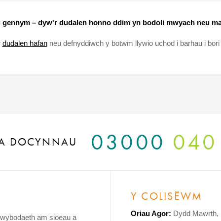
 gennym – dyw'r dudalen honno ddim yn bodoli mwyach neu ma
r
dudalen hafan
neu defnyddiwch y botwm llywio uchod i barhau i bori
03000
040
A DOCYNNAU
Y COLISËWM
Oriau Agor:
Dydd Mawrth, 
 gwybodaeth am sioeau a