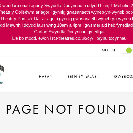
Diweddaru oriau agor y Swyddfa Docynnau o ddydd Llun, 1 Mehefin 
heatr y Colisëwm ar agor i gynnig gwasanaeth wyneb-yn-wyneb bo
heatr y Parc a’r Dâr ar agor i gynnig gwasanaeth wyneb-yn-wyneb
ydd Mawrth i ddydd Iau rhwng 10am a 4pm i gwsmeriaid heb fynediad 
Carfan Swyddfa Docynnau gyfeillgar.
Lle bo modd, ewch i rct-theatres.co.uk/cy/ i brynu tocynnau.
ENGLISH
HAFAN
BETH SY’ MLAEN
GWYBOD
PAGE NOT FOUND