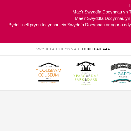
Mae'r Swyddfa Docynnau yn T
Mae’r Swyddfa Docynnau yn T
Bydd llinell prynu tocynnau ein Swyddfa Docynnau ar agor o dd
SWYDDFA DOCYNNAU
03000 040 444