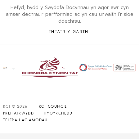
Hefyd, bydd y Swyddfa Docynnau yn agor awr cyn
amser dechrau'r perfformiad ac yn cau unwaith i'r sioe
ddechrau.
THEATR Y GARTH
RCT © 2026
RCT COUNCIL
PREIFATRWYDD
HYGYRCHEDD
TELERAU AC AMODAU