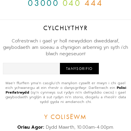
03000
040
444
CYLCHLYTHYR
Cofrestrwch i gael yr holl newyddion diweddaraf,
gwybodaeth am sioeau a chynigion arbennig yn syth i’ch
blwch negeseuon!
TANYSGRIFIO
Mae'r ffurflen yma'n casglu'ch manylion cyswllt er mwyn i chi gael
eich ychwanegu at ein rhestr o danysgrifwyr. Darllenwch ein
Polisi
Preifatrwydd
(sy'n cynnwys sut rydyn ni'n defnyddio cwcis) i gael
gwybodaeth ynglŷn â sut rydyn ni'n storio, diogelu a rheoli'r data
sydd gyda ni amdanoch chi.
Y COLISËWM
Oriau Agor:
Dydd Mawrth, 10.00am-4.00pm.