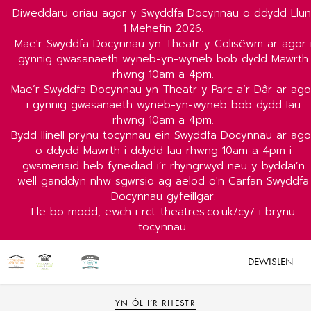
Diweddaru oriau agor y Swyddfa Docynnau o ddydd Llun
1 Mehefin 2026.
Mae'r Swyddfa Docynnau yn Theatr y Colisëwm ar agor 
gynnig gwasanaeth wyneb-yn-wyneb bob dydd Mawrth
rhwng 10am a 4pm.
Mae’r Swyddfa Docynnau yn Theatr y Parc a’r Dâr ar ago
i gynnig gwasanaeth wyneb-yn-wyneb bob dydd Iau
rhwng 10am a 4pm.
Bydd llinell prynu tocynnau ein Swyddfa Docynnau ar ago
o ddydd Mawrth i ddydd Iau rhwng 10am a 4pm i
gwsmeriaid heb fynediad i’r rhyngrwyd neu y byddai’n
well ganddyn nhw sgwrsio ag aelod o'n Carfan Swyddfa
Docynnau gyfeillgar.
Lle bo modd, ewch i rct-theatres.co.uk/cy/ i brynu
tocynnau.
DEWISLEN
YN ÔL I’R RHESTR