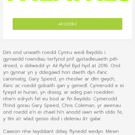
ARCHEBU
Dim ond unwaith roedd Cymru wedi llwyddo i
gyrraedd rowndiau terfynol prif gystadleuaeth pêl-
droed, o ddiwedd yr Ail Ryfel Byd hyd at 2016. Ond
yn gynnar yn y ddegawd hon daeth dyn ifanc
carismatig, Gary Speed, yn rheolwr ar dîm gwych,
ifanc ac roedd gobaith gan y genedl. Cymerodd e ei
fywyd ei hunan, yn drasig, ar adeg pan roedden
nhw'n edrych fel eu bod ar fin llwyddo. Cymerodd
ffrind gorau Gary Speed, Chris Coleman, yr awenau
ond roedd e'n ei chael hi'n anodd iawn wrth iddo fe,
y tîm a'r wlad geisio dod i delerau â'r galar.
Cawson nhw lwyddiant ddwy flynedd wedyn. Mewn