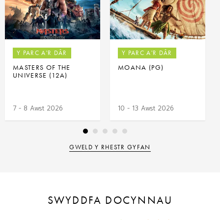
Y PARC A'R DÂR
Y PARC A'R DÂR
MASTERS OF THE
MOANA (PG)
UNIVERSE (12A)
7 - 8 Awst 2026
10 - 13 Awst 2026
GWELD Y RHESTR GYFAN
SWYDDFA DOCYNNAU