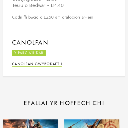
Teulu o Bedwar - £14.40
Codir ffi bwcio o £2.50 am drafodion ar-lein
CANOLFAN
Y PARC A'R DÂR
CANOLFAN GWYBODAETH
EFALLAI YR HOFFECH CHI