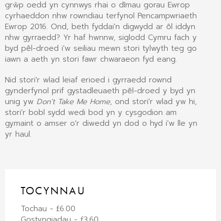
grŵp oedd yn cynnwys rhai o dîmau gorau Ewrop
cyrhaeddon nhw rowndiau terfynol Pencampwriaeth
Ewrop 2016. Ond, beth fyddai'n digwydd ar ôl iddyn
nhw gyrraedd? Yr haf hwnnw, siglodd Cymru fach y
byd pêl-droed i'w seiliau mewn stori tylwyth teg go
iawn a aeth yn stori fawr chwaraeon fyd eang.
Nid stori'r wlad leiaf erioed i gyrraedd rownd
gynderfynol prif gystadleuaeth pêl-droed y byd yn
unig yw
Don't Take Me Home
, ond stori'r wlad yw hi,
stori'r bobl sydd wedi bod yn y cysgodion am
gymaint o amser o'r diwedd yn dod o hyd i'w lle yn
yr haul.
TOCYNNAU
Tochau - £6.00
Gostyngiadau - £3.60