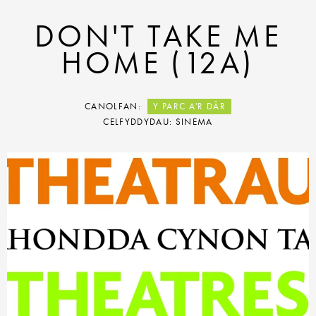
DON'T TAKE ME
HOME (12A)
CANOLFAN:
Y PARC A'R DÂR
CELFYDDYDAU: SINEMA