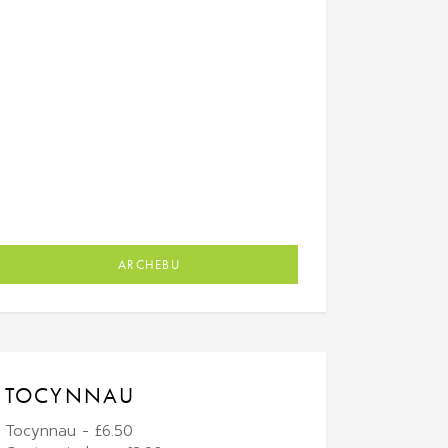
ARCHEBU
TOCYNNAU
Tocynnau - £6.50