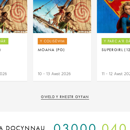
DÂR
Y COLISËWM
Y PARC A'R D
)
MOANA (PG)
SUPERGIRL (1
2026
10 - 13 Awst 2026
11 - 12 Awst 20
GWELD Y RHESTR GYFAN
03000
040
A DOCYNNAU