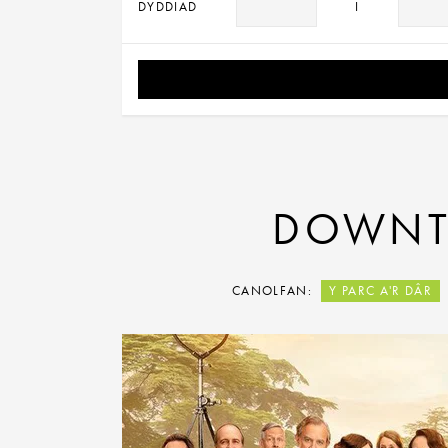
DYDDIAD
I
DOWNTO
CANOLFAN:
Y PARC A'R DÂR