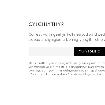
CYLCHLYTHYR
Cofrestrwch i gael yr holl newyddion diw
sioeau a chynigion arbennig yn syth i’ch b
TANYSGRIFIO
Mae'r ffurflen yma'n casglu'ch manylion cyswllt er m
ychwanegu at ein rhestr o danysgrifwyr. Darllenwch
cynnwys sut rydyn ni'n defnyddio cwcis) i gael gw
ni'n storio, diogelu a rheoli'r data sydd gyda ni am