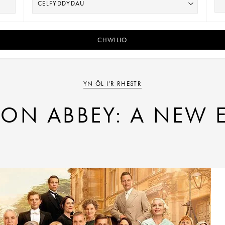
CHWILIO
YN ÔL I’R RHESTR
N ABBEY: A NEW E