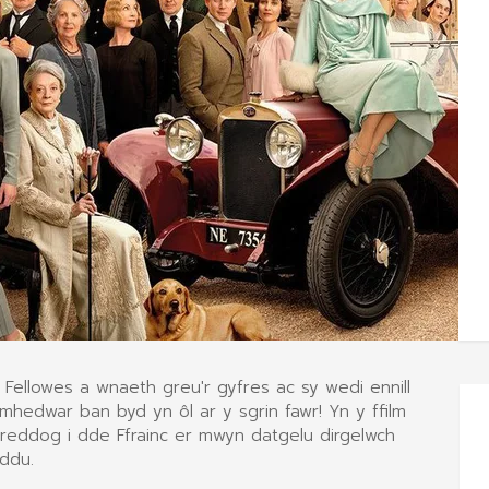
Fellowes a wnaeth greu'r gyfres ac sy wedi ennill
hedwar ban byd yn ôl ar y sgrin fawr! Yn y ffilm
reddog i dde Ffrainc er mwyn datgelu dirgelwch
eddu.