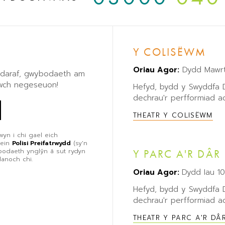
Y COLISËWM
Oriau Agor:
Dydd Mawrt
eddaraf, gwybodaeth am
lwch negeseuon!
Hefyd, bydd y Swyddfa
dechrau'r perfformiad ac
THEATR Y COLISËWM
wyn i chi gael eich
 ein
Polisi Preifatrwydd
(sy'n
ybodaeth ynglŷn â sut rydyn
Y PARC A'R DÂR
danoch chi.
Oriau Agor:
Dydd Iau 1
Hefyd, bydd y Swyddfa
dechrau'r perfformiad ac
THEATR Y PARC A'R DÂ