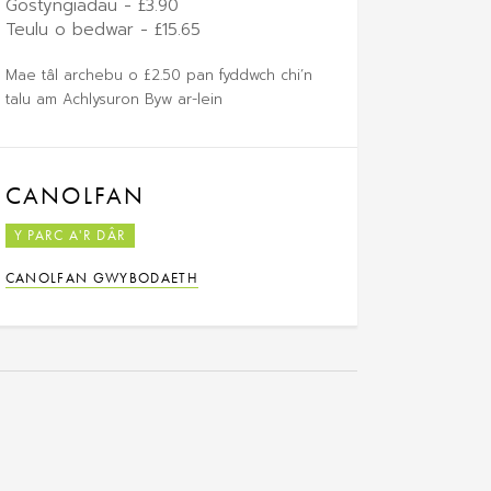
Gostyngiadau - £3.90
Teulu o bedwar - £15.65
Mae tâl archebu o £2.50 pan fyddwch chi’n
talu am Achlysuron Byw ar-lein
CANOLFAN
Y PARC A'R DÂR
CANOLFAN GWYBODAETH