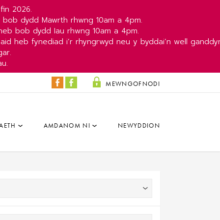
fin 2026.
b bob dydd Mawrth rhwng 10am a 4pm.
yneb bob dydd Iau rhwng 10am a 4pm.
aid heb fynediad i’r rhyngrwyd neu y byddai’n well ganddy
ar.
au.
MEWNGOFNODI
Y
Y
Colisëwm
Parc
Facebook
a'r
AETH
AMDANOM NI
NEWYDDION
Dâr
Facebook