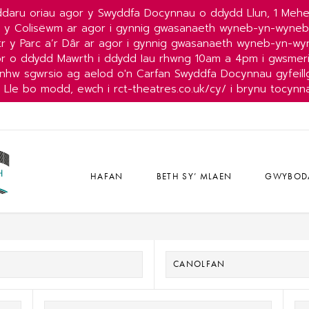
daru oriau agor y Swyddfa Docynnau o ddydd Llun, 1 Mehe
r y Colisëwm ar agor i gynnig gwasanaeth wyneb-yn-wyne
r y Parc a’r Dâr ar agor i gynnig gwasanaeth wyneb-yn-w
or o ddydd Mawrth i ddydd Iau rhwng 10am a 4pm i gwsmeri
nhw sgwrsio ag aelod o'n Carfan Swyddfa Docynnau gyfeillg
Lle bo modd, ewch i rct-theatres.co.uk/cy/ i brynu tocynn
HAFAN
BETH SY’ MLAEN
GWYBOD