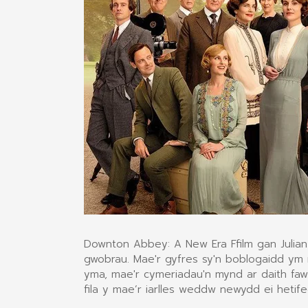
Downton Abbey: A New Era Ffilm gan Julian 
gwobrau. Mae'r gyfres sy'n boblogaidd ym m
yma, mae'r cymeriadau'n mynd ar daith faw
fila y mae’r iarlles weddw newydd ei hetif