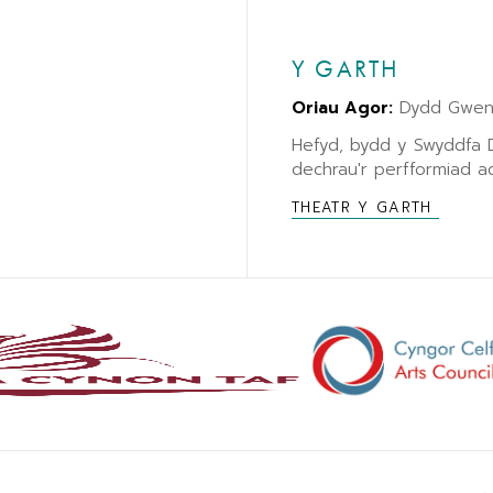
Y GARTH
Oriau Agor:
Dydd Gwene
Hefyd, bydd y Swyddfa
dechrau'r perfformiad ac
THEATR Y GARTH