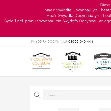
Diwed
Mae'r Swyddfa Docynnau yn Theat
Mae’r Swyddfa Docynnau yn Theat
Bydd llinell prynu tocynnau ein Swyddfa Docynnau ar ag
SWYDDFA DOCYNNAU
03000 040 444