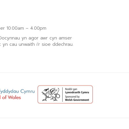
r 10.00am – 4.00pm
 Docynnau yn agor awr cyn amser
 yn cau unwaith i'r sioe ddechrau.