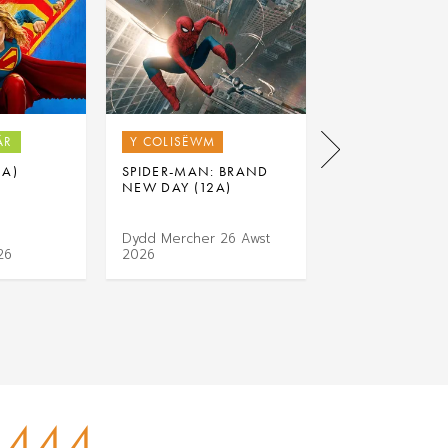
ÂR
Y COLISËWM
Y COLISËWM
2A)
SPIDER-MAN: BRAND
THE ODYSSEY (
NEW DAY (12A)
Dydd Mercher 26 Awst
26
2026
Dydd Iau 27 Aw
444