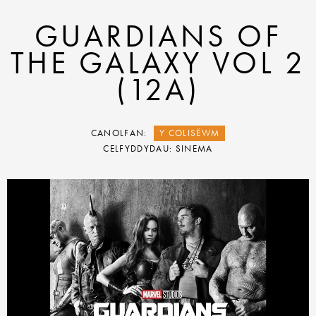
GUARDIANS OF
THE GALAXY VOL 2
(12A)
CANOLFAN:
Y COLISËWM
CELFYDDYDAU: SINEMA