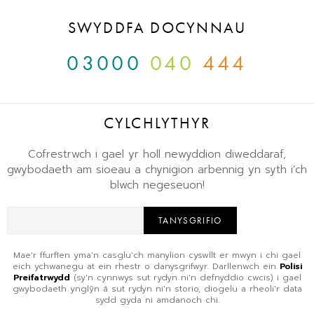
SWYDDFA DOCYNNAU
03000
040
444
CYLCHLYTHYR
Cofrestrwch i gael yr holl newyddion diweddaraf,
gwybodaeth am sioeau a chynigion arbennig yn syth i’ch
blwch negeseuon!
TANYSGRIFIO
Mae'r ffurflen yma'n casglu'ch manylion cyswllt er mwyn i chi gael
eich ychwanegu at ein rhestr o danysgrifwyr. Darllenwch ein
Polisi
Preifatrwydd
(sy'n cynnwys sut rydyn ni'n defnyddio cwcis) i gael
gwybodaeth ynglŷn â sut rydyn ni'n storio, diogelu a rheoli'r data
sydd gyda ni amdanoch chi.