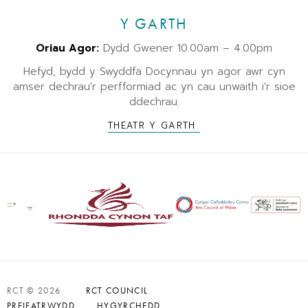
Y GARTH
Oriau Agor:
Dydd Gwener 10.00am – 4.00pm
Hefyd, bydd y Swyddfa Docynnau yn agor awr cyn
amser dechrau'r perfformiad ac yn cau unwaith i'r sioe
ddechrau.
THEATR Y GARTH
RCT © 2026
RCT COUNCIL
PREIFATRWYDD
HYGYRCHEDD