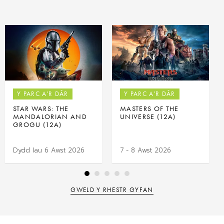
Y PARC A'R DÂR
Y PARC A'R DÂR
STAR WARS: THE
MASTERS OF THE
MANDALORIAN AND
UNIVERSE (12A)
GROGU (12A)
Dydd Iau 6 Awst 2026
7 - 8 Awst 2026
GWELD Y RHESTR GYFAN