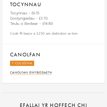
TOCYNNAU
Tocynnau - £6.15
Gostyngiadau - £3.70
Teulu o Bedwar - £14.80
Codir ffi bwcio a £2.50 am drafodion ar-lein
CANOLFAN
Y COLISËWM
CANOLFAN GWYBODAETH
EFALLAI YR HOFFECH CHI