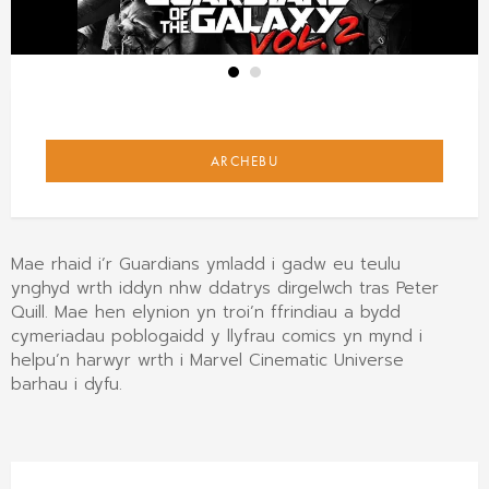
ARCHEBU
Mae rhaid i’r Guardians ymladd i gadw eu teulu
ynghyd wrth iddyn nhw ddatrys dirgelwch tras Peter
Quill. Mae hen elynion yn troi’n ffrindiau a bydd
cymeriadau poblogaidd y llyfrau comics yn mynd i
helpu’n harwyr wrth i Marvel Cinematic Universe
barhau i dyfu.