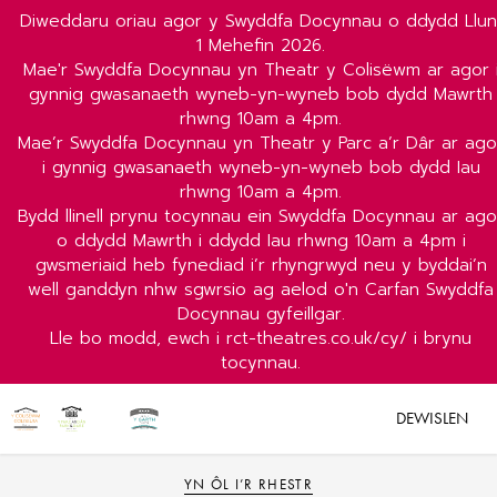
Diweddaru oriau agor y Swyddfa Docynnau o ddydd Llun
1 Mehefin 2026.
Mae'r Swyddfa Docynnau yn Theatr y Colisëwm ar agor 
gynnig gwasanaeth wyneb-yn-wyneb bob dydd Mawrth
rhwng 10am a 4pm.
Mae’r Swyddfa Docynnau yn Theatr y Parc a’r Dâr ar ago
i gynnig gwasanaeth wyneb-yn-wyneb bob dydd Iau
rhwng 10am a 4pm.
Bydd llinell prynu tocynnau ein Swyddfa Docynnau ar ago
o ddydd Mawrth i ddydd Iau rhwng 10am a 4pm i
gwsmeriaid heb fynediad i’r rhyngrwyd neu y byddai’n
well ganddyn nhw sgwrsio ag aelod o'n Carfan Swyddfa
Docynnau gyfeillgar.
Lle bo modd, ewch i rct-theatres.co.uk/cy/ i brynu
tocynnau.
DEWISLEN
YN ÔL I’R RHESTR