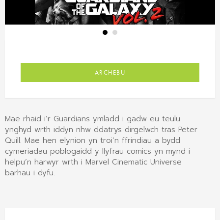
ARCHEBU
Mae rhaid i’r Guardians ymladd i gadw eu teulu
ynghyd wrth iddyn nhw ddatrys dirgelwch tras Peter
Quill. Mae hen elynion yn troi’n ffrindiau a bydd
cymeriadau poblogaidd y llyfrau comics yn mynd i
helpu’n harwyr wrth i Marvel Cinematic Universe
barhau i dyfu.