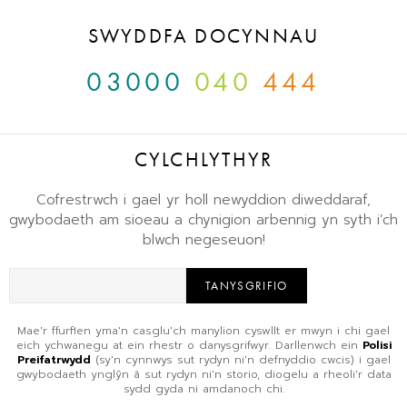
SWYDDFA DOCYNNAU
03000
040
444
CYLCHLYTHYR
Cofrestrwch i gael yr holl newyddion diweddaraf,
gwybodaeth am sioeau a chynigion arbennig yn syth i’ch
blwch negeseuon!
TANYSGRIFIO
Mae'r ffurflen yma'n casglu'ch manylion cyswllt er mwyn i chi gael
eich ychwanegu at ein rhestr o danysgrifwyr. Darllenwch ein
Polisi
Preifatrwydd
(sy'n cynnwys sut rydyn ni'n defnyddio cwcis) i gael
gwybodaeth ynglŷn â sut rydyn ni'n storio, diogelu a rheoli'r data
sydd gyda ni amdanoch chi.