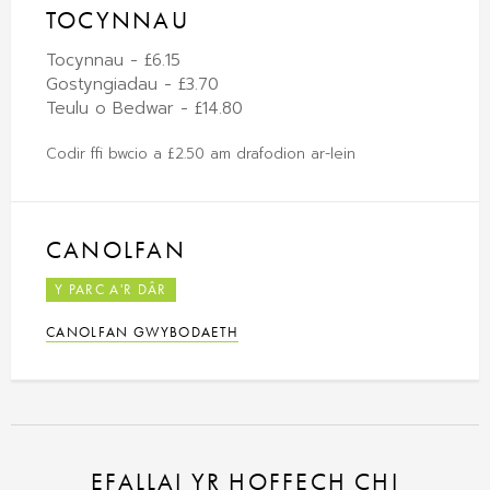
TOCYNNAU
Tocynnau - £6.15
Gostyngiadau - £3.70
Teulu o Bedwar - £14.80
Codir ffi bwcio a £2.50 am drafodion ar-lein
CANOLFAN
Y PARC A'R DÂR
CANOLFAN GWYBODAETH
EFALLAI YR HOFFECH CHI