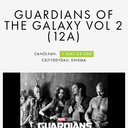
GUARDIANS OF
THE GALAXY VOL 2
(12A)
CANOLFAN:
Y PARC A'R DÂR
CELFYDDYDAU: SINEMA