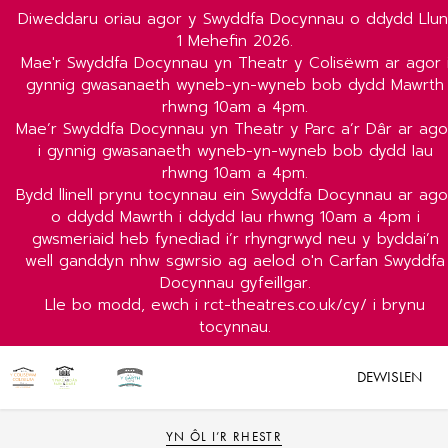
Diweddaru oriau agor y Swyddfa Docynnau o ddydd Llun
1 Mehefin 2026.
Mae'r Swyddfa Docynnau yn Theatr y Colisëwm ar agor 
gynnig gwasanaeth wyneb-yn-wyneb bob dydd Mawrth
rhwng 10am a 4pm.
Mae’r Swyddfa Docynnau yn Theatr y Parc a’r Dâr ar ago
i gynnig gwasanaeth wyneb-yn-wyneb bob dydd Iau
rhwng 10am a 4pm.
Bydd llinell prynu tocynnau ein Swyddfa Docynnau ar ago
o ddydd Mawrth i ddydd Iau rhwng 10am a 4pm i
gwsmeriaid heb fynediad i’r rhyngrwyd neu y byddai’n
well ganddyn nhw sgwrsio ag aelod o'n Carfan Swyddfa
Docynnau gyfeillgar.
Lle bo modd, ewch i rct-theatres.co.uk/cy/ i brynu
tocynnau.
DEWISLEN
YN ÔL I’R RHESTR