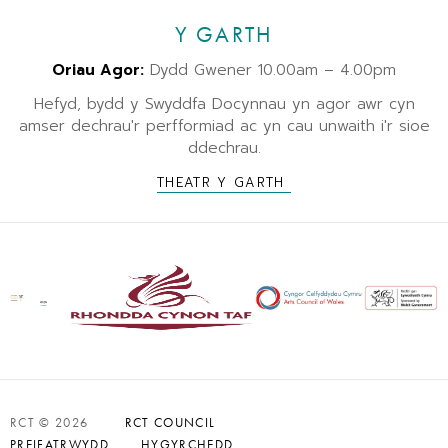
Y GARTH
Oriau Agor:
Dydd Gwener 10.00am – 4.00pm
Hefyd, bydd y Swyddfa Docynnau yn agor awr cyn
amser dechrau'r perfformiad ac yn cau unwaith i'r sioe
ddechrau.
THEATR Y GARTH
RCT © 2026
RCT COUNCIL
PREIFATRWYDD
HYGYRCHEDD