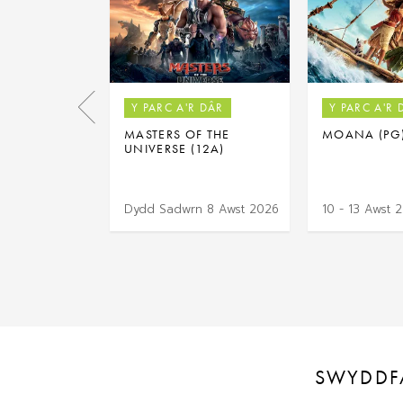
Y PARC A'R DÂR
Y PARC A'R 
MASTERS OF THE
MOANA (PG
UNIVERSE (12A)
Dydd Sadwrn 8 Awst 2026
10 - 13 Awst 
SWYDDF