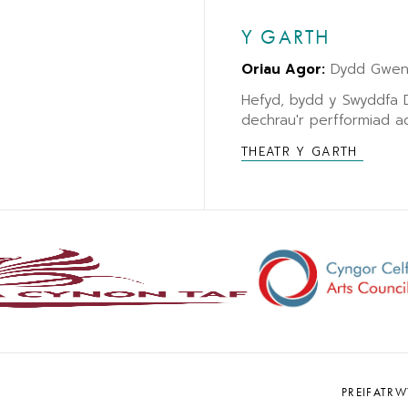
Y GARTH
Oriau Agor:
Dydd Gwene
Hefyd, bydd y Swyddfa
dechrau'r perfformiad ac
THEATR Y GARTH
PREIFATR