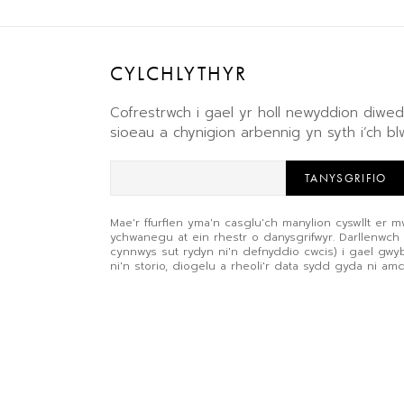
CYLCHLYTHYR
Cofrestrwch i gael yr holl newyddion diw
sioeau a chynigion arbennig yn syth i’ch b
TANYSGRIFIO
Mae'r ffurflen yma'n casglu'ch manylion cyswllt er m
ychwanegu at ein rhestr o danysgrifwyr. Darllenwch
cynnwys sut rydyn ni'n defnyddio cwcis) i gael gw
ni'n storio, diogelu a rheoli'r data sydd gyda ni am