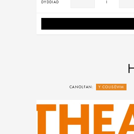
DYDDIAD
I
CANOLFAN:
Y COLISËWM