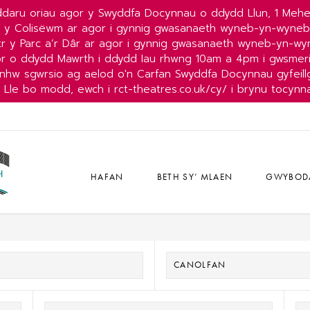
daru oriau agor y Swyddfa Docynnau o ddydd Llun, 1 Mehe
r y Colisëwm ar agor i gynnig gwasanaeth wyneb-yn-wyne
r y Parc a’r Dâr ar agor i gynnig gwasanaeth wyneb-yn-w
or o ddydd Mawrth i ddydd Iau rhwng 10am a 4pm i gwsmeri
nhw sgwrsio ag aelod o'n Carfan Swyddfa Docynnau gyfeillg
Lle bo modd, ewch i rct-theatres.co.uk/cy/ i brynu tocynn
HAFAN
BETH SY’ MLAEN
GWYBOD