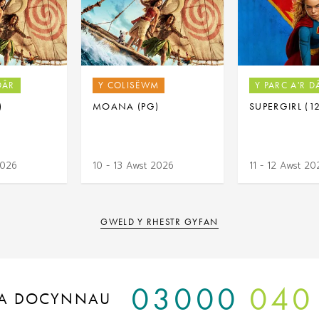
DÂR
Y COLISËWM
Y PARC A'R D
)
MOANA (PG)
SUPERGIRL (1
2026
10 - 13 Awst 2026
11 - 12 Awst 20
GWELD Y RHESTR GYFAN
03000
040
A DOCYNNAU