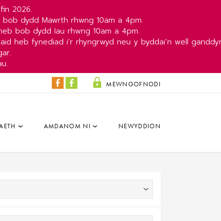
fin 2026.
b bob dydd Mawrth rhwng 10am a 4pm.
yneb bob dydd Iau rhwng 10am a 4pm.
aid heb fynediad i’r rhyngrwyd neu y byddai’n well ganddy
ar.
au.
MEWNGOFNODI
Y
Y
Colisëwm
Parc
Facebook
a'r
AETH
AMDANOM NI
NEWYDDION
Dâr
Facebook