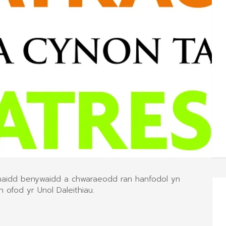
naidd benywaidd a chwaraeodd ran hanfodol yn
ofod yr Unol Daleithiau.