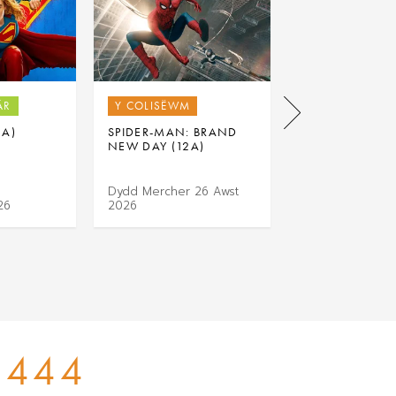
ÂR
Y COLISËWM
Y COLISËWM
2A)
SPIDER-MAN: BRAND
THE ODYSSEY (
NEW DAY (12A)
Dydd Mercher 26 Awst
26
2026
Dydd Iau 27 Aw
444