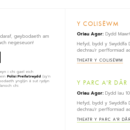
Y COLISËWM
Oriau Agor:
Dydd Mawrt
eddaraf, gwybodaeth am
lwch negeseuon!
Hefyd, bydd y Swyddfa
dechrau'r perfformiad ac
THEATR Y COLISËWM
wyn i chi gael eich
 ein
Polisi Preifatrwydd
(sy'n
ybodaeth ynglŷn â sut rydyn
Y PARC A'R DÂR
danoch chi.
Oriau Agor:
Dydd Iau 1
Hefyd, bydd y Swyddfa
dechrau'r perfformiad ac
THEATR Y PARC A'R DÂ