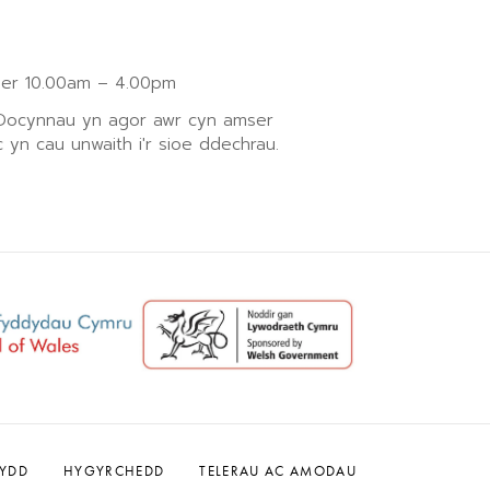
r 10.00am – 4.00pm
 Docynnau yn agor awr cyn amser
 yn cau unwaith i'r sioe ddechrau.
WYDD
HYGYRCHEDD
TELERAU AC AMODAU