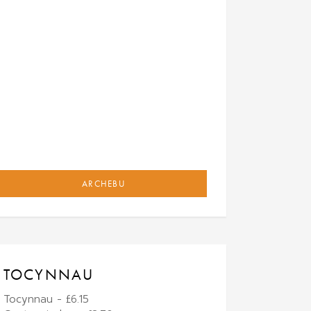
ARCHEBU
TOCYNNAU
Tocynnau - £6.15