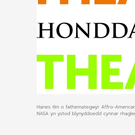
Hanes tîm o fathemategwyr Affro-America
NASA yn ystod blynyddoedd cynnar rhaglen 