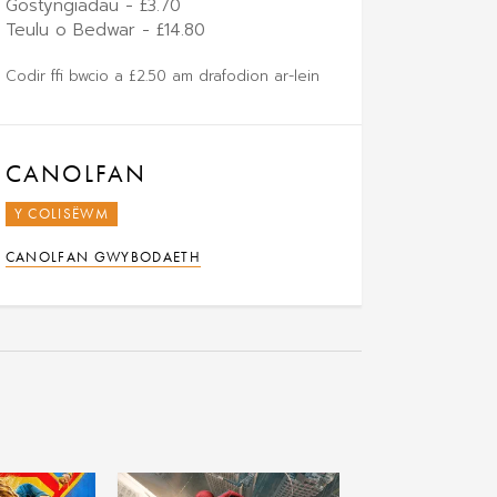
Gostyngiadau - £3.70
Teulu o Bedwar - £14.80
Codir ffi bwcio a £2.50 am drafodion ar-lein
CANOLFAN
Y COLISËWM
CANOLFAN GWYBODAETH