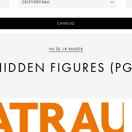
CHWILIO
YN ÔL I’R RHESTR
HIDDEN FIGURES (PG