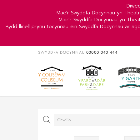
Diwed
Mae'r Swyddfa Docynnau yn Theat
Mae’r Swyddfa Docynnau yn Theat
Bydd llinell prynu tocynnau ein Swyddfa Docynnau ar ag
SWYDDFA DOCYNNAU
03000 040 444