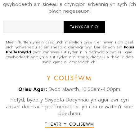
gwybodaeth am sioeau a chynigion arbennig yn syth i’ch
blwch negeseuon!
TANYSGRIFIO
Mae'r ffurflen yma'n casglu'ch manylion cyswllt er mwyn i chi gael
eich ychwanegu at ein rhestr o danysgrifwyr. Darllenwch ein
Polisi
Preifatrwydd
(sy'n cynnwys sut rydyn ni'n defnyddio cwcis) i gael
gwybodaeth ynglŷn â sut rydyn ni'n storio, diogelu a rheoli'r data
sydd gyda ni amdanoch chi.
Y COLISËWM
Oriau Agor:
Dydd Mawrth, 10.00am-4.00pm.
Hefyd, bydd y Swyddfa Docynnau yn agor awr cyn
amser dechrau'r perfformiad ac yn cau unwaith i'r sioe
ddechrau.
THEATR Y COLISËWM