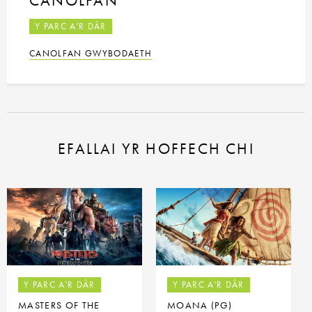
CANOLFAN
Y PARC A'R DÂR
CANOLFAN GWYBODAETH
EFALLAI YR HOFFECH CHI
Y PARC A'R DÂR
Y PARC A'R DÂR
MASTERS OF THE
MOANA (PG)