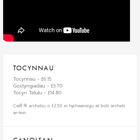
TOCYNNAU
Tocynnau - £6.15
Gostyngiadau - £3.70
Tocyn Telulu - £14.80
Caiff ffi archebu o £2.50 ei hychwanegu at bob archeb
ar-lein