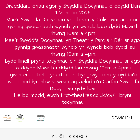
Diweddaru oriau agor y Swyddfa Docynnau o ddydd Llun
1 Mehefin 2026.
Mae'r Swyddfa Docynnau yn Theatr y Colisëwm ar agor 
gynnig gwasanaeth wyneb-yn-wyneb bob dydd Mawrth
rhwng 10am a 4pm.
Mae’r Swyddfa Docynnau yn Theatr y Parc a’r Dâr ar ago
i gynnig gwasanaeth wyneb-yn-wyneb bob dydd Iau
rhwng 10am a 4pm.
Bydd llinell prynu tocynnau ein Swyddfa Docynnau ar ago
o ddydd Mawrth i ddydd Iau rhwng 10am a 4pm i
gwsmeriaid heb fynediad i’r rhyngrwyd neu y byddai’n
well ganddyn nhw sgwrsio ag aelod o'n Carfan Swyddfa
Docynnau gyfeillgar.
Lle bo modd, ewch i rct-theatres.co.uk/cy/ i brynu
tocynnau.
DEWISLEN
YN ÔL I’R RHESTR