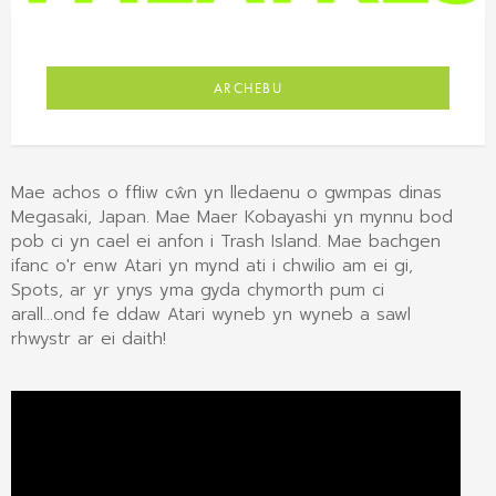
ARCHEBU
Mae achos o ffliw cŵn yn lledaenu o gwmpas dinas
Megasaki, Japan. Mae Maer Kobayashi yn mynnu bod
pob ci yn cael ei anfon i Trash Island. Mae bachgen
ifanc o'r enw Atari yn mynd ati i chwilio am ei gi,
Spots, ar yr ynys yma gyda chymorth pum ci
arall...ond fe ddaw Atari wyneb yn wyneb a sawl
rhwystr ar ei daith!