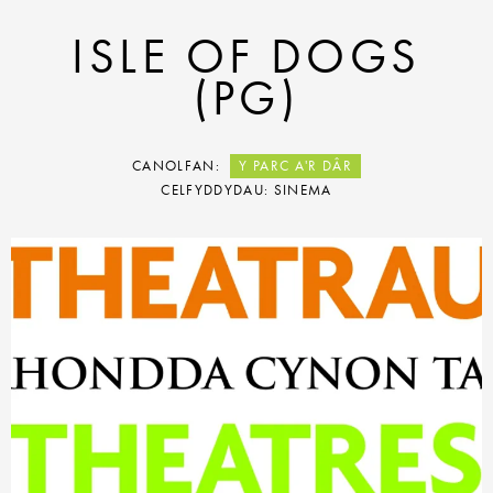
ISLE OF DOGS
(PG)
CANOLFAN:
Y PARC A'R DÂR
CELFYDDYDAU: SINEMA