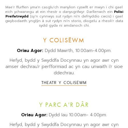
Mae'r ffurflen yma'n casglu'ch manylion cyswllt er mwyn i chi gael
eich ychwanegu at ein rhestr o danysgrifwyr. Darllenwch ein
Polisi
Preifatrwydd
(sy'n cynnwys sut rydyn ni'n defnyddio cwcis) i gael
gwybodaeth ynglŷn â sut rydyn ni'n storio, diogelu a rheoli'r data
sydd gyda ni amdanoch chi.
Y COLISËWM
Oriau Agor:
Dydd Mawrth, 10.00am-4.00pm.
Hefyd, bydd y Swyddfa Docynnau yn agor awr cyn
amser dechrau'r perfformiad ac yn cau unwaith i'r sioe
ddechrau.
THEATR Y COLISËWM
Y PARC A'R DÂR
Oriau Agor:
Dydd Iau 10.00am- 4.00pm.
Hefyd, bydd y Swyddfa Docynnau yn agor awr cyn