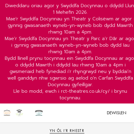
Diweddaru oriau agor y Swyddfa Docynnau o ddydd Llun
1 Mehefin 2026.
Mae'r Swyddfa Docynnau yn Theatr y Colisëwm ar agor 
gynnig gwasanaeth wyneb-yn-wyneb bob dydd Mawrth
rhwng 10am a 4pm.
Mae’r Swyddfa Docynnau yn Theatr y Parc a’r Dâr ar ago
i gynnig gwasanaeth wyneb-yn-wyneb bob dydd Iau
rhwng 10am a 4pm.
Bydd llinell prynu tocynnau ein Swyddfa Docynnau ar ago
o ddydd Mawrth i ddydd Iau rhwng 10am a 4pm i
gwsmeriaid heb fynediad i’r rhyngrwyd neu y byddai’n
well ganddyn nhw sgwrsio ag aelod o'n Carfan Swyddfa
Docynnau gyfeillgar.
Lle bo modd, ewch i rct-theatres.co.uk/cy/ i brynu
tocynnau.
DEWISLEN
YN ÔL I’R RHESTR