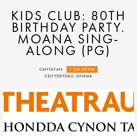
KIDS CLUB: 80TH
BIRTHDAY PARTY.
MOANA SING-
ALONG (PG)
CANOLFAN:
Y COLISËWM
CELFYDDYDAU: SINEMA