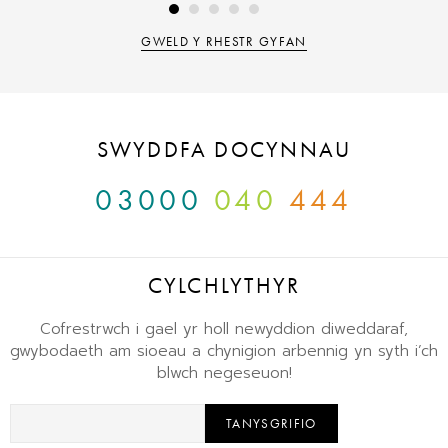
GWELD Y RHESTR GYFAN
SWYDDFA DOCYNNAU
03000
040
444
CYLCHLYTHYR
Cofrestrwch i gael yr holl newyddion diweddaraf,
gwybodaeth am sioeau a chynigion arbennig yn syth i’ch
blwch negeseuon!
TANYSGRIFIO