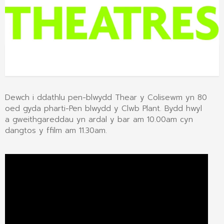
Dewch i ddathlu pen-blwydd Thear y Colisewm yn 80
oed gyda pharti-Pen blwydd y Clwb Plant. Bydd hwyl
a gweithgareddau yn ardal y bar am 10.00am cyn
dangtos y ffilm am 11.30am.