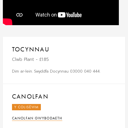
TOCYNNAU
Clwb Plant - £1.85
Dim ar-lein. Swyddfa Docynnau 03000 040 444.
CANOLFAN
Y COLISËWM
CANOLFAN GWYBODAETH