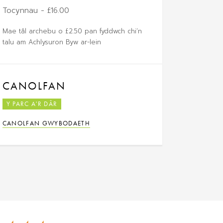
Tocynnau - £16.00
Mae tâl archebu o £2.50 pan fyddwch chi’n
talu am Achlysuron Byw ar-lein
CANOLFAN
Y PARC A'R DÂR
CANOLFAN GWYBODAETH