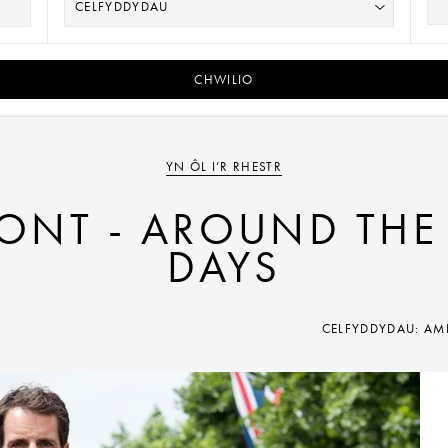
CHWILIO
YN ÔL I’R RHESTR
NT - AROUND THE
DAYS
CELFYDDYDAU: A