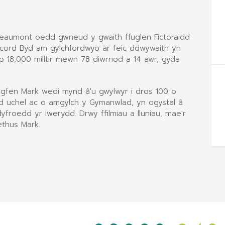
eaumont oedd gwneud y gwaith ffuglen Fictoraidd
 Record Byd am gylchfordwyo ar feic ddwywaith yn
o 18,000 milltir mewn 78 diwrnod a 14 awr, gyda
gfen Mark wedi mynd â'u gwylwyr i dros 100 o
dd uchel ac o amgylch y Gymanwlad, yn ogystal â
froedd yr Iwerydd. Drwy ffilmiau a lluniau, mae'r
ethus Mark.