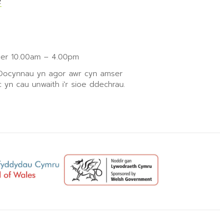
R
r 10.00am – 4.00pm
 Docynnau yn agor awr cyn amser
 yn cau unwaith i'r sioe ddechrau.