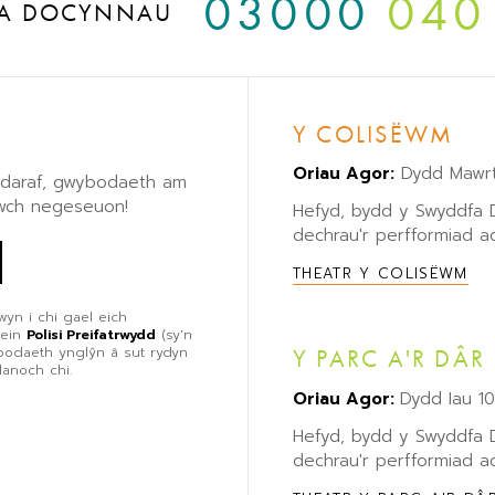
03000
040
A DOCYNNAU
Y COLISËWM
Oriau Agor:
Dydd Mawrt
eddaraf, gwybodaeth am
lwch negeseuon!
Hefyd, bydd y Swyddfa
dechrau'r perfformiad ac
THEATR Y COLISËWM
wyn i chi gael eich
 ein
Polisi Preifatrwydd
(sy'n
ybodaeth ynglŷn â sut rydyn
Y PARC A'R DÂR
danoch chi.
Oriau Agor:
Dydd Iau 1
Hefyd, bydd y Swyddfa
dechrau'r perfformiad ac