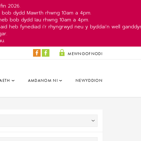
fin 2026.
b bob dydd Mawrth rhwng 10am a 4pm.
yneb bob dydd Iau rhwng 10am a 4pm.
aid heb fynediad i’r rhyngrwyd neu y byddai’n well ganddy
ar.
au.
MEWNGOFNODI
Y
Y
Colisëwm
Parc
Facebook
a'r
AETH
AMDANOM NI
NEWYDDION
Dâr
Facebook