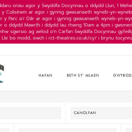
daru oriau agor y Swyddfa Docynnau o ddydd Llun, 1 Mehe
r y Colisëwm ar agor i gynnig gwasanaeth wyneb-yn-wyne
r y Parc a’r Dâr ar agor i gynnig gwasanaeth wyneb-yn-w
or o ddydd Mawrth i ddydd Iau rhwng 10am a 4pm i gwsmeri
nhw sgwrsio ag aelod o'n Carfan Swyddfa Docynnau gyfeillg
Lle bo modd, ewch i rct-theatres.co.uk/cy/ i brynu tocynn
HAFAN
BETH SY’ MLAEN
GWYBOD