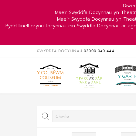
Diwed
Mae'r Swyddfa Docynnau yn Theat
Mae’r Swyddfa Docynnau yn Theat
Bydd llinell prynu tocynnau ein Swyddfa Docynnau ar ag
SWYDDFA DOCYNNAU
03000 040 444