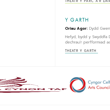
THEATR Y PARC A'R DÂ
Y GARTH
Oriau Agor:
Dydd Gwene
Hefyd, bydd y Swyddfa
dechrau'r perfformiad ac
THEATR Y GARTH