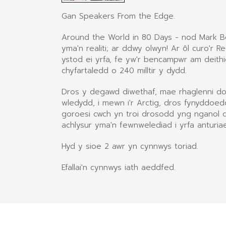
Gan Speakers From the Edge.
Around the World in 80 Days - nod Mark B
yma'n realiti; ar ddwy olwyn! Ar ôl curo'r
ystod ei yrfa, fe yw'r bencampwr am deithi
chyfartaledd o 240 milltir y dydd.
Dros y degawd diwethaf, mae rhaglenni do
wledydd, i mewn i'r Arctig, dros fynyddoe
goroesi cwch yn troi drosodd yng nganol dy
achlysur yma'n fewnwelediad i yrfa anturia
Hyd y sioe 2 awr yn cynnwys toriad.
Efallai'n cynnwys iath aeddfed.