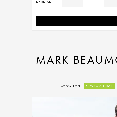
DYDDIAD
I
MARK BEAUMO
CANOLFAN:
Y PARC A'R DÂR