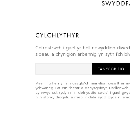
SWYDDF
CYLCHLYTHYR
Cofrestrwch i gael yr holl newyddion diw
sioeau a chynigion arbennig yn syth i’ch b
TANYSGRIFIO
Mae'r ffurflen yma'n casglu'ch manylion cyswllt er m
ychwanegu at ein rhestr o danysgrifwyr. Darllenwch
cynnwys sut rydyn ni'n defnyddio cwcis) i gael gw
ni'n storio, diogelu a rheoli'r data sydd gyda ni am