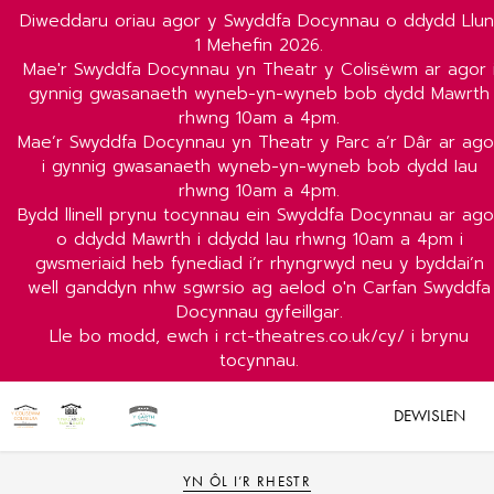
Diweddaru oriau agor y Swyddfa Docynnau o ddydd Llun
1 Mehefin 2026.
Mae'r Swyddfa Docynnau yn Theatr y Colisëwm ar agor 
gynnig gwasanaeth wyneb-yn-wyneb bob dydd Mawrth
rhwng 10am a 4pm.
Mae’r Swyddfa Docynnau yn Theatr y Parc a’r Dâr ar ago
i gynnig gwasanaeth wyneb-yn-wyneb bob dydd Iau
rhwng 10am a 4pm.
Bydd llinell prynu tocynnau ein Swyddfa Docynnau ar ago
o ddydd Mawrth i ddydd Iau rhwng 10am a 4pm i
gwsmeriaid heb fynediad i’r rhyngrwyd neu y byddai’n
well ganddyn nhw sgwrsio ag aelod o'n Carfan Swyddfa
Docynnau gyfeillgar.
Lle bo modd, ewch i rct-theatres.co.uk/cy/ i brynu
tocynnau.
DEWISLEN
YN ÔL I’R RHESTR