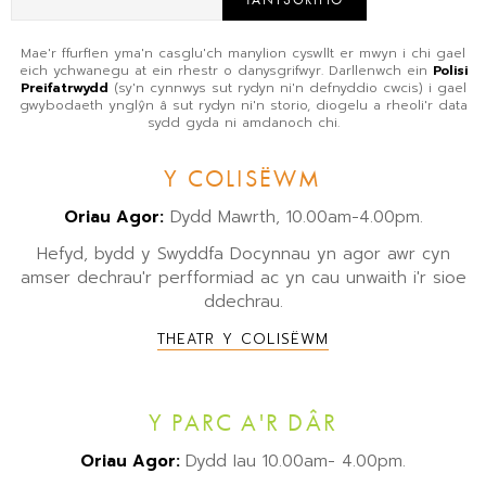
Mae'r ffurflen yma'n casglu'ch manylion cyswllt er mwyn i chi gael
eich ychwanegu at ein rhestr o danysgrifwyr. Darllenwch ein
Polisi
Preifatrwydd
(sy'n cynnwys sut rydyn ni'n defnyddio cwcis) i gael
gwybodaeth ynglŷn â sut rydyn ni'n storio, diogelu a rheoli'r data
sydd gyda ni amdanoch chi.
Y COLISËWM
Oriau Agor:
Dydd Mawrth, 10.00am-4.00pm.
Hefyd, bydd y Swyddfa Docynnau yn agor awr cyn
amser dechrau'r perfformiad ac yn cau unwaith i'r sioe
ddechrau.
THEATR Y COLISËWM
Y PARC A'R DÂR
Oriau Agor:
Dydd Iau 10.00am- 4.00pm.