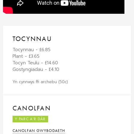
TOCYNNAU
Tocynnau - £6.85
Plant - £3.65
Tocyn Teulu - £14.60
Gostyngiadau - £4.10
Yn cynnwys ffi archebu (50c)
CANOLFAN
Y PARC A'R DÂR
CANOLFAN GWYBODAETH