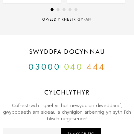
GWELD Y RHESTR GYFAN
SWYDDFA DOCYNNAU
03000
040
444
CYLCHLYTHYR
Cofrestrwch i gael yr holl newyddion diweddaraf,
gwybodaeth am sioeau a chynigion arbennig yn syth i’ch
blwch negeseuon!
TANYSGRIFIO