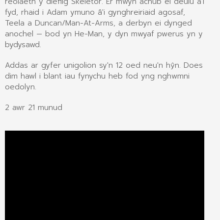
reolaeth y dieflig Skeletor. Er mwyn achub ei deulu a'i
fyd, rhaid i Adam ymuno â'i gynghreiriaid agosaf,
Teela a Duncan/Man-At-Arms, a derbyn ei dynged
anochel — bod yn He-Man, y dyn mwyaf pwerus yn y
bydysawd.
Addas ar gyfer unigolion sy'n 12 oed neu'n hŷn. Does
dim hawl i blant iau fynychu heb fod yng nghwmni
oedolyn.
2 awr 21 munud