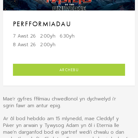
PERFFORMIADAU
7 Awst 26
2:00yh
6:30yh
8 Awst 26
2:00yh
ARCHEBU
Mae'r gyfres ffilmiau chwedlonol yn dychwelyd i'r
sgrin fawr am antur epig.
Ar ôl bod hebddo am 15 mlynedd, mae Cleddyf y
Pŵer yn arwain y Tywysog Adam yn ôl i Eternia lle
mae'n darganfod bod ei gartref wedi'i chwalu o dan