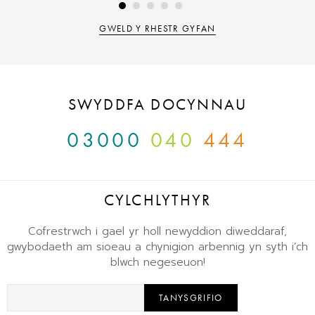
GWELD Y RHESTR GYFAN
SWYDDFA DOCYNNAU
03000
040
444
CYLCHLYTHYR
Cofrestrwch i gael yr holl newyddion diweddaraf,
gwybodaeth am sioeau a chynigion arbennig yn syth i’ch
blwch negeseuon!
TANYSGRIFIO