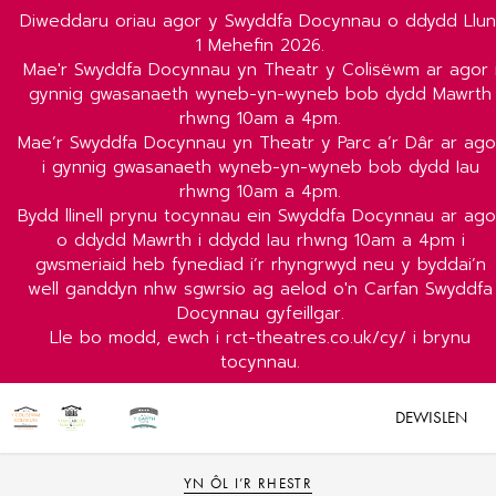
Diweddaru oriau agor y Swyddfa Docynnau o ddydd Llun
1 Mehefin 2026.
Mae'r Swyddfa Docynnau yn Theatr y Colisëwm ar agor 
gynnig gwasanaeth wyneb-yn-wyneb bob dydd Mawrth
rhwng 10am a 4pm.
Mae’r Swyddfa Docynnau yn Theatr y Parc a’r Dâr ar ago
i gynnig gwasanaeth wyneb-yn-wyneb bob dydd Iau
rhwng 10am a 4pm.
Bydd llinell prynu tocynnau ein Swyddfa Docynnau ar ago
o ddydd Mawrth i ddydd Iau rhwng 10am a 4pm i
gwsmeriaid heb fynediad i’r rhyngrwyd neu y byddai’n
well ganddyn nhw sgwrsio ag aelod o'n Carfan Swyddfa
Docynnau gyfeillgar.
Lle bo modd, ewch i rct-theatres.co.uk/cy/ i brynu
tocynnau.
DEWISLEN
YN ÔL I’R RHESTR