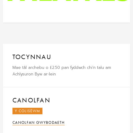
TOCYNNAU
Mae tâl archebu o £2.50 pan fyddwch chi’n talu am
Achlysuron Byw ar-lein
CANOLFAN
Y COLISËWM
CANOLFAN GWYBODAETH