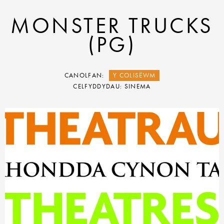
MONSTER TRUCKS
(PG)
CANOLFAN:
Y COLISËWM
CELFYDDYDAU: SINEMA