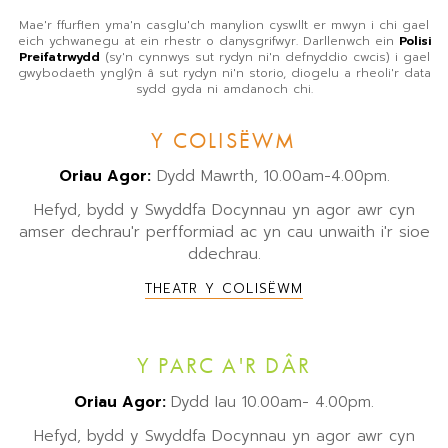
Mae'r ffurflen yma'n casglu'ch manylion cyswllt er mwyn i chi gael
eich ychwanegu at ein rhestr o danysgrifwyr. Darllenwch ein
Polisi
Preifatrwydd
(sy'n cynnwys sut rydyn ni'n defnyddio cwcis) i gael
gwybodaeth ynglŷn â sut rydyn ni'n storio, diogelu a rheoli'r data
sydd gyda ni amdanoch chi.
Y COLISËWM
Oriau Agor:
Dydd Mawrth, 10.00am-4.00pm.
Hefyd, bydd y Swyddfa Docynnau yn agor awr cyn
amser dechrau'r perfformiad ac yn cau unwaith i'r sioe
ddechrau.
THEATR Y COLISËWM
Y PARC A'R DÂR
Oriau Agor:
Dydd Iau 10.00am- 4.00pm.
Hefyd, bydd y Swyddfa Docynnau yn agor awr cyn