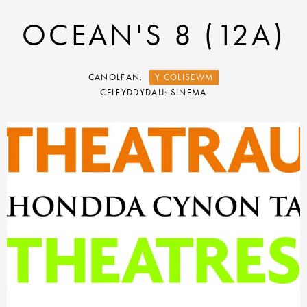
OCEAN'S 8 (12A)
CANOLFAN:
Y COLISËWM
CELFYDDYDAU: SINEMA