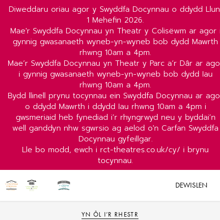
Diweddaru oriau agor y Swyddfa Docynnau o ddydd Llun
1 Mehefin 2026.
Mae'r Swyddfa Docynnau yn Theatr y Colisëwm ar agor 
gynnig gwasanaeth wyneb-yn-wyneb bob dydd Mawrth
rhwng 10am a 4pm.
Mae’r Swyddfa Docynnau yn Theatr y Parc a’r Dâr ar ago
i gynnig gwasanaeth wyneb-yn-wyneb bob dydd Iau
rhwng 10am a 4pm.
Bydd llinell prynu tocynnau ein Swyddfa Docynnau ar ago
o ddydd Mawrth i ddydd Iau rhwng 10am a 4pm i
gwsmeriaid heb fynediad i’r rhyngrwyd neu y byddai’n
well ganddyn nhw sgwrsio ag aelod o'n Carfan Swyddfa
Docynnau gyfeillgar.
Lle bo modd, ewch i rct-theatres.co.uk/cy/ i brynu
tocynnau.
DEWISLEN
YN ÔL I’R RHESTR