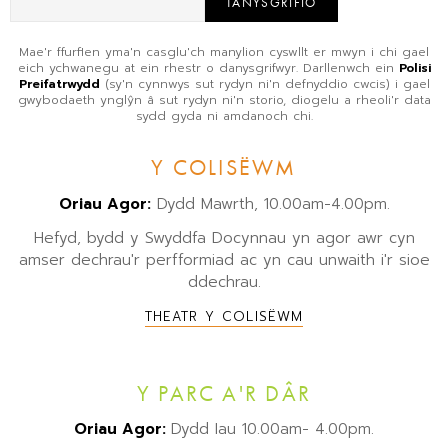
TANYSGRIFIO
Mae'r ffurflen yma'n casglu'ch manylion cyswllt er mwyn i chi gael
eich ychwanegu at ein rhestr o danysgrifwyr. Darllenwch ein
Polisi
Preifatrwydd
(sy'n cynnwys sut rydyn ni'n defnyddio cwcis) i gael
gwybodaeth ynglŷn â sut rydyn ni'n storio, diogelu a rheoli'r data
sydd gyda ni amdanoch chi.
Y COLISËWM
Oriau Agor:
Dydd Mawrth, 10.00am-4.00pm.
Hefyd, bydd y Swyddfa Docynnau yn agor awr cyn
amser dechrau'r perfformiad ac yn cau unwaith i'r sioe
ddechrau.
THEATR Y COLISËWM
Y PARC A'R DÂR
Oriau Agor:
Dydd Iau 10.00am- 4.00pm.