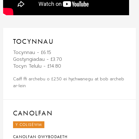
TOCYNNAU
Tocynnau - £6.15
Gostyngiadau - £3.70
Tocyn Telulu - £14.80
Caiff ffi archebu o £2.50 ei hychwanegu at bob archeb
ar-lein
CANOLFAN
Y COLISËWM
CANOLFAN GWYBODAETH