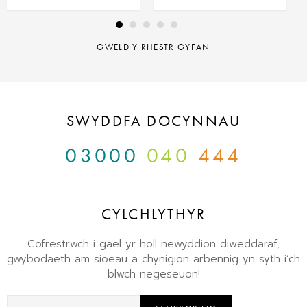
GWELD Y RHESTR GYFAN
SWYDDFA DOCYNNAU
03000
040
444
CYLCHLYTHYR
Cofrestrwch i gael yr holl newyddion diweddaraf,
gwybodaeth am sioeau a chynigion arbennig yn syth i’ch
blwch negeseuon!