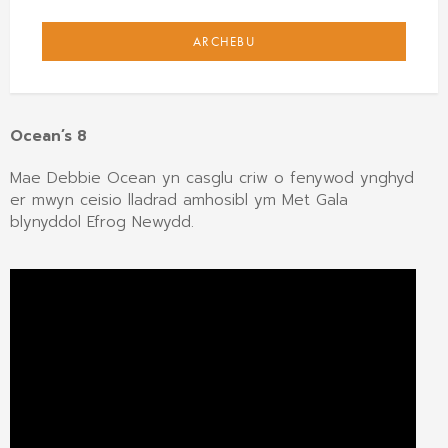
ARCHEBU
Ocean’s 8
Mae Debbie Ocean yn casglu criw o fenywod ynghyd
er mwyn ceisio lladrad amhosibl ym Met Gala
blynyddol Efrog Newydd.