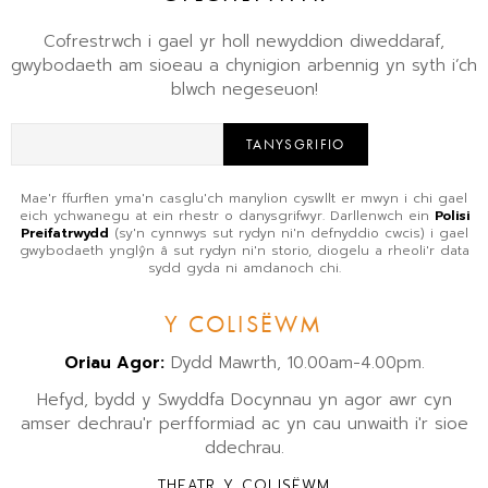
Cofrestrwch i gael yr holl newyddion diweddaraf,
gwybodaeth am sioeau a chynigion arbennig yn syth i’ch
blwch negeseuon!
TANYSGRIFIO
Mae'r ffurflen yma'n casglu'ch manylion cyswllt er mwyn i chi gael
eich ychwanegu at ein rhestr o danysgrifwyr. Darllenwch ein
Polisi
Preifatrwydd
(sy'n cynnwys sut rydyn ni'n defnyddio cwcis) i gael
gwybodaeth ynglŷn â sut rydyn ni'n storio, diogelu a rheoli'r data
sydd gyda ni amdanoch chi.
Y COLISËWM
Oriau Agor:
Dydd Mawrth, 10.00am-4.00pm.
Hefyd, bydd y Swyddfa Docynnau yn agor awr cyn
amser dechrau'r perfformiad ac yn cau unwaith i'r sioe
ddechrau.
THEATR Y COLISËWM