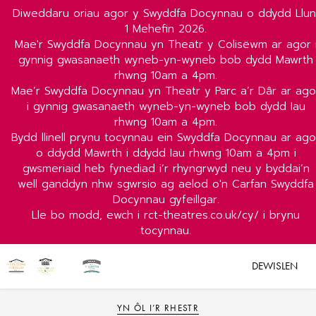
Diweddaru oriau agor y Swyddfa Docynnau o ddydd Llun
1 Mehefin 2026.
Mae'r Swyddfa Docynnau yn Theatr y Colisëwm ar agor 
gynnig gwasanaeth wyneb-yn-wyneb bob dydd Mawrth
rhwng 10am a 4pm.
Mae’r Swyddfa Docynnau yn Theatr y Parc a’r Dâr ar ago
i gynnig gwasanaeth wyneb-yn-wyneb bob dydd Iau
rhwng 10am a 4pm.
Bydd llinell prynu tocynnau ein Swyddfa Docynnau ar ago
o ddydd Mawrth i ddydd Iau rhwng 10am a 4pm i
gwsmeriaid heb fynediad i’r rhyngrwyd neu y byddai’n
well ganddyn nhw sgwrsio ag aelod o'n Carfan Swyddfa
Docynnau gyfeillgar.
Lle bo modd, ewch i rct-theatres.co.uk/cy/ i brynu
tocynnau.
DEWISLEN
YN ÔL I’R RHESTR