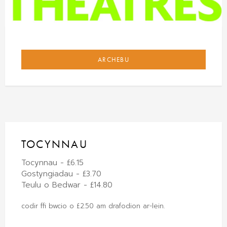
ARCHEBU
TOCYNNAU
Tocynnau - £6.15
Gostyngiadau - £3.70
Teulu o Bedwar - £14.80
codir ffi bwcio o £2.50 am drafodion ar-lein.