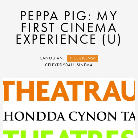
PEPPA PIG: MY
FIRST CINEMA
EXPERIENCE (U)
CANOLFAN:
Y COLISËWM
CELFYDDYDAU: SINEMA