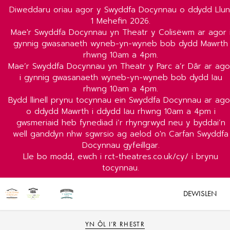
Diweddaru oriau agor y Swyddfa Docynnau o ddydd Llun
1 Mehefin 2026.
Mae'r Swyddfa Docynnau yn Theatr y Colisëwm ar agor 
gynnig gwasanaeth wyneb-yn-wyneb bob dydd Mawrth
rhwng 10am a 4pm.
Mae’r Swyddfa Docynnau yn Theatr y Parc a’r Dâr ar ago
i gynnig gwasanaeth wyneb-yn-wyneb bob dydd Iau
rhwng 10am a 4pm.
Bydd llinell prynu tocynnau ein Swyddfa Docynnau ar ago
o ddydd Mawrth i ddydd Iau rhwng 10am a 4pm i
gwsmeriaid heb fynediad i’r rhyngrwyd neu y byddai’n
well ganddyn nhw sgwrsio ag aelod o'n Carfan Swyddfa
Docynnau gyfeillgar.
Lle bo modd, ewch i rct-theatres.co.uk/cy/ i brynu
tocynnau.
DEWISLEN
YN ÔL I’R RHESTR