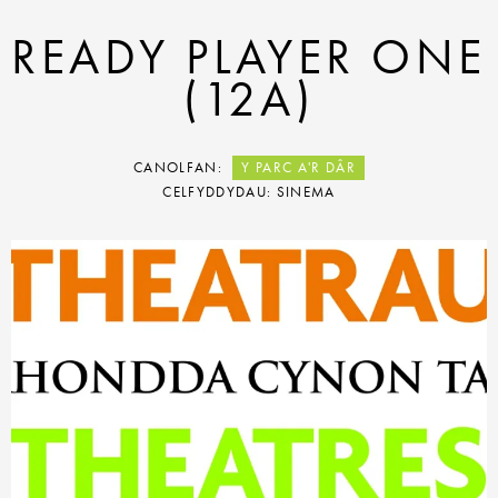
READY PLAYER ONE
(12A)
CANOLFAN:
Y PARC A'R DÂR
CELFYDDYDAU: SINEMA