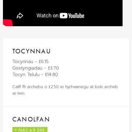
TOCYNNAU
Tocynnau - £6.15
Gostyngiadau - £3.70
Tocyn Telulu - £14.80
Caiff ffi archebu o £2.50 ei hychwanegu at bob archeb
ar-lein
CANOLFAN
Y PARC A'R DÂR