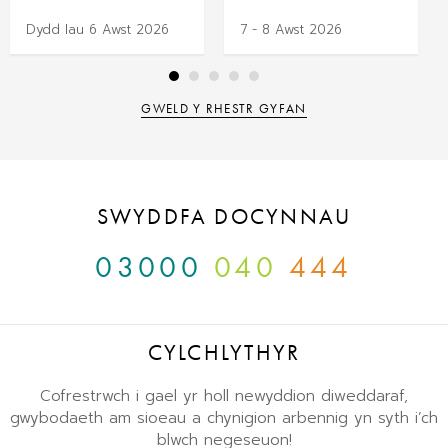
Dydd Iau 6 Awst 2026
7 - 8 Awst 2026
GWELD Y RHESTR GYFAN
SWYDDFA DOCYNNAU
03000
040
444
CYLCHLYTHYR
Cofrestrwch i gael yr holl newyddion diweddaraf,
gwybodaeth am sioeau a chynigion arbennig yn syth i’ch
blwch negeseuon!