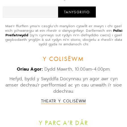
TANYSGRIFIO
Mae'r ffurflen yma'n casglu'ch manylion cyswllt er mwyn i chi gael
eich ychwanegu at ein rhestr o danysgrifwyr. Darllenwch ein
Polisi
Preifatrwydd
(sy'n cynnwys sut rydyn ni'n defnyddio cwcis) i gael
gwybodaeth ynglŷn â sut rydyn ni'n storio, diogelu a rheoli'r data
sydd gyda ni amdanoch chi.
Y COLISËWM
Oriau Agor:
Dydd Mawrth, 10.00am-4.00pm.
Hefyd, bydd y Swyddfa Docynnau yn agor awr cyn
amser dechrau'r perfformiad ac yn cau unwaith i'r sioe
ddechrau.
THEATR Y COLISËWM
Y PARC A'R DÂR