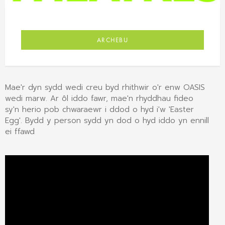
ARCHEBU
Mae'r dyn sydd wedi creu byd rhithwir o'r enw OASIS
wedi marw. Ar ôl iddo fawr, mae'n rhyddhau fideo
sy'n herio pob chwaraewr i ddod o hyd i'w 'Easter
Egg'. Bydd y person sydd yn dod o hyd iddo yn ennill
ei ffawd