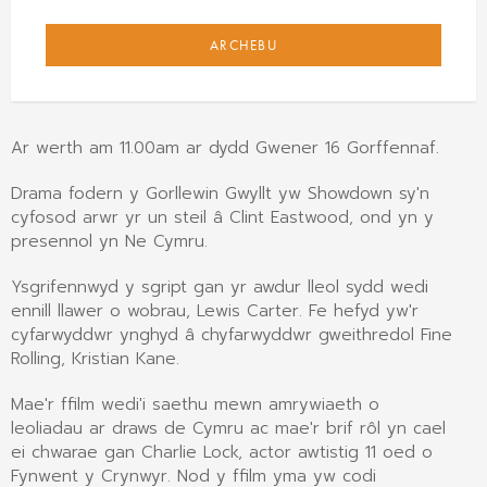
ARCHEBU
Ar werth am 11.00am ar dydd Gwener 16 Gorffennaf.
Drama fodern y Gorllewin Gwyllt yw Showdown sy'n
cyfosod arwr yr un steil â Clint Eastwood, ond yn y
presennol yn Ne Cymru.
Ysgrifennwyd y sgript gan yr awdur lleol sydd wedi
ennill llawer o wobrau, Lewis Carter. Fe hefyd yw'r
cyfarwyddwr ynghyd â chyfarwyddwr gweithredol Fine
Rolling, Kristian Kane.
Mae'r ffilm wedi'i saethu mewn amrywiaeth o
leoliadau ar draws de Cymru ac mae'r brif rôl yn cael
ei chwarae gan Charlie Lock, actor awtistig 11 oed o
Fynwent y Crynwyr. Nod y ffilm yma yw codi