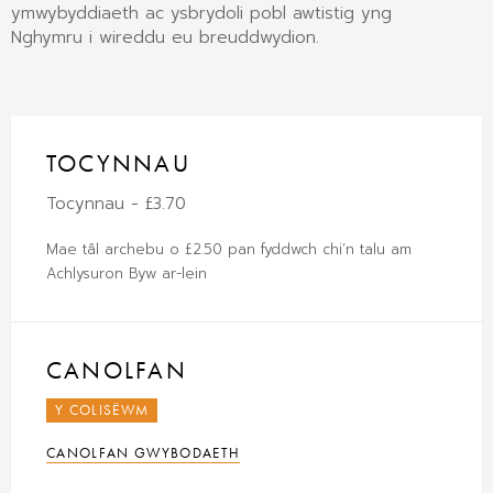
ymwybyddiaeth ac ysbrydoli pobl awtistig yng
Nghymru i wireddu eu breuddwydion.
TOCYNNAU
Tocynnau - £3.70
Mae tâl archebu o £2.50 pan fyddwch chi’n talu am
Achlysuron Byw ar-lein
CANOLFAN
Y COLISËWM
CANOLFAN GWYBODAETH