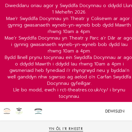
Diweddaru oriau agor y Swyddfa Docynnau o ddydd Llun
1 Mehefin 2026.
Mae'r Swyddfa Docynnau yn Theatr y Colisëwm ar agor 
gynnig gwasanaeth wyneb-yn-wyneb bob dydd Mawrth
rhwng 10am a 4pm.
Mae’r Swyddfa Docynnau yn Theatr y Parc a’r Dâr ar ago
i gynnig gwasanaeth wyneb-yn-wyneb bob dydd Iau
rhwng 10am a 4pm.
Bydd llinell prynu tocynnau ein Swyddfa Docynnau ar ago
o ddydd Mawrth i ddydd Iau rhwng 10am a 4pm i
gwsmeriaid heb fynediad i’r rhyngrwyd neu y byddai’n
well ganddyn nhw sgwrsio ag aelod o'n Carfan Swyddfa
Docynnau gyfeillgar.
Lle bo modd, ewch i rct-theatres.co.uk/cy/ i brynu
tocynnau.
DEWISLEN
YN ÔL I’R RHESTR