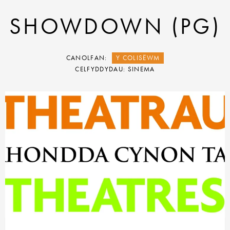
SHOWDOWN (PG)
CANOLFAN:
Y COLISËWM
CELFYDDYDAU: SINEMA