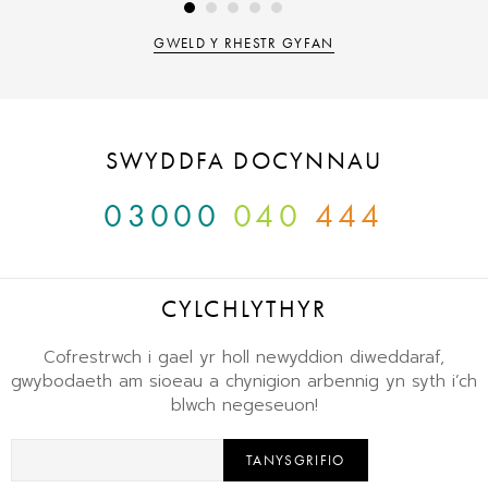
GWELD Y RHESTR GYFAN
SWYDDFA DOCYNNAU
03000
040
444
CYLCHLYTHYR
Cofrestrwch i gael yr holl newyddion diweddaraf,
gwybodaeth am sioeau a chynigion arbennig yn syth i’ch
blwch negeseuon!
TANYSGRIFIO