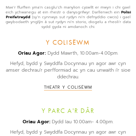
Mae'r ffurflen yma'n casglu'ch manylion cyswllt er mwyn i chi gael
eich ychwanegu at ein rhestr o danysgrifwyr. Darllenwch ein
Polisi
Preifatrwydd
(sy'n cynnwys sut rydyn ni'n defnyddio cwcis) i gael
gwybodaeth ynglŷn â sut rydyn ni'n storio, diogelu a rheoli'r data
sydd gyda ni amdanoch chi.
Y COLISËWM
Oriau Agor:
Dydd Mawrth, 10.00am-4.00pm.
Hefyd, bydd y Swyddfa Docynnau yn agor awr cyn
amser dechrau'r perfformiad ac yn cau unwaith i'r sioe
ddechrau.
THEATR Y COLISËWM
Y PARC A'R DÂR
Oriau Agor:
Dydd Iau 10.00am- 4.00pm.
Hefyd, bydd y Swyddfa Docynnau yn agor awr cyn