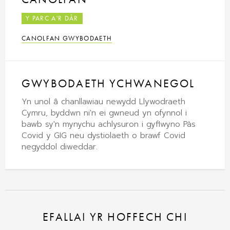
Y PARC A'R DÂR
CANOLFAN GWYBODAETH
GWYBODAETH YCHWANEGOL
Yn unol â chanllawiau newydd Llywodraeth
Cymru, byddwn ni'n ei gwneud yn ofynnol i
bawb sy'n mynychu achlysuron i gyflwyno Pàs
Covid y GIG neu dystiolaeth o brawf Covid
negyddol diweddar.
EFALLAI YR HOFFECH CHI