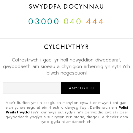
SWYDDFA DOCYNNAU
03000
040
444
CYLCHLYTHYR
Cofrestrwch i gael yr holl newyddion diweddaraf,
gwybodaeth am sioeau a chynigion arbennig yn syth i’ch
blwch negeseuon!
TANYSGRIFIO
Mae'r ffurflen yma'n casglu'ch manylion cyswllt er mwyn i chi gael
eich ychwanegu at ein rhestr o danysgrifwyr. Darllenwch ein
Polisi
Preifatrwydd
(sy'n cynnwys sut rydyn ni'n defnyddio cwcis) i gael
gwybodaeth ynglŷn â sut rydyn ni'n storio, diogelu a rheoli'r data
sydd gyda ni amdanoch chi.