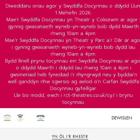
Diweddaru oriau agor y Swyddfa Docynnau o ddydd Llun
1 Mehefin 2026.
Mae'r Swyddfa Docynnau yn Theatr y Colisëwm ar agor 
gynnig gwasanaeth wyneb-yn-wyneb bob dydd Mawrth
rhwng 10am a 4pm.
Mae’r Swyddfa Docynnau yn Theatr y Parc a’r Dâr ar ago
i gynnig gwasanaeth wyneb-yn-wyneb bob dydd Iau
rhwng 10am a 4pm.
Bydd llinell prynu tocynnau ein Swyddfa Docynnau ar ago
o ddydd Mawrth i ddydd Iau rhwng 10am a 4pm i
gwsmeriaid heb fynediad i’r rhyngrwyd neu y byddai’n
well ganddyn nhw sgwrsio ag aelod o'n Carfan Swyddfa
Docynnau gyfeillgar.
Lle bo modd, ewch i rct-theatres.co.uk/cy/ i brynu
tocynnau.
DEWISLEN
YN ÔL I’R RHESTR