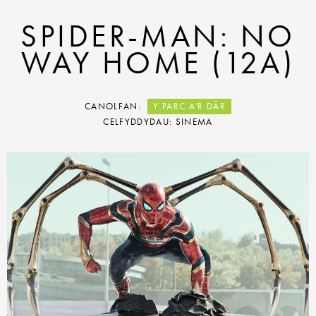
SPIDER-MAN: NO
WAY HOME (12A)
CANOLFAN:
Y PARC A'R DÂR
CELFYDDYDAU: SINEMA