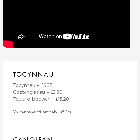
TOCYNNAU
Tocynnau - £6.35
Gostyngiadau - £3.80
Teulu o bedwar - £15.20
Yn cynnwys ffi archebu (50c)
CANOLFAN