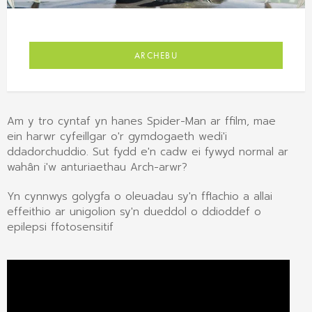
ARCHEBU
Am y tro cyntaf yn hanes Spider-Man ar ffilm, mae
ein harwr cyfeillgar o'r gymdogaeth wedi'i
ddadorchuddio. Sut fydd e'n cadw ei fywyd normal ar
wahân i'w anturiaethau Arch-arwr?
Yn cynnwys golygfa o oleuadau sy'n fflachio a allai
effeithio ar unigolion sy'n dueddol o ddioddef o
epilepsi ffotosensitif