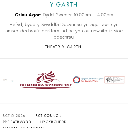
Y GARTH
Oriau Agor:
Dydd Gwener 10.00am – 4.00pm
Hefyd, bydd y Swyddfa Docynnau yn agor awr cyn
amser dechrau'r perfformiad ac yn cau unwaith i'r sioe
ddechrau.
THEATR Y GARTH
RCT © 2026
RCT COUNCIL
PREIFATRWYDD
HYGYRCHEDD