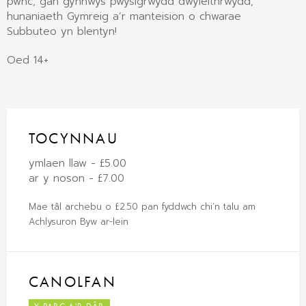
pwnc, gan gynnwys pwysigrwydd dwyieithrwydd,
hunaniaeth Gymreig a’r manteision o chwarae
Subbuteo yn blentyn!
Oed 14+
TOCYNNAU
ymlaen llaw - £5.00
ar y noson - £7.00
Mae tâl archebu o £2.50 pan fyddwch chi’n talu am
Achlysuron Byw ar-lein
CANOLFAN