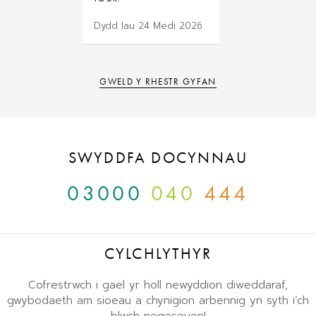
Dydd Iau 24 Medi 2026
GWELD Y RHESTR GYFAN
SWYDDFA DOCYNNAU
03000
040
444
CYLCHLYTHYR
Cofrestrwch i gael yr holl newyddion diweddaraf,
gwybodaeth am sioeau a chynigion arbennig yn syth i’ch
blwch negeseuon!