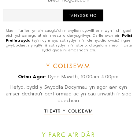
TANYSGRIFIO
Mae'r ffurflen yma'n casglu'ch manylion cyswllt er mwyn i chi gael
eich ychwanegu at ein rhestr o danysgrifwyr. Darllenwch ein
Polisi
Preifatrwydd
(sy'n cynnwys sut rydyn ni'n defnyddio cwcis) i gael
gwybodaeth ynglŷn â sut rydyn ni'n storio, diogelu a rheoli'r data
sydd gyda ni amdanoch chi.
Y COLISËWM
Oriau Agor:
Dydd Mawrth, 10.00am-4.00pm.
Hefyd, bydd y Swyddfa Docynnau yn agor awr cyn
amser dechrau'r perfformiad ac yn cau unwaith i'r sioe
ddechrau.
THEATR Y COLISËWM
Y PARC A'R DÂR