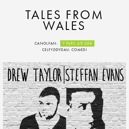
TALES FROM
WALES
CANOLFAN:
Y PARC A'R DÂR
CELFYDDYDAU: COMEDI