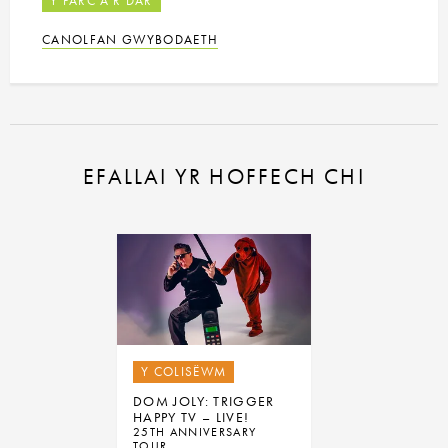
Y PARC A'R DÂR
CANOLFAN GWYBODAETH
EFALLAI YR HOFFECH CHI
Y COLISËWM
DOM JOLY: TRIGGER
HAPPY TV – LIVE!
25TH ANNIVERSARY
TOUR.