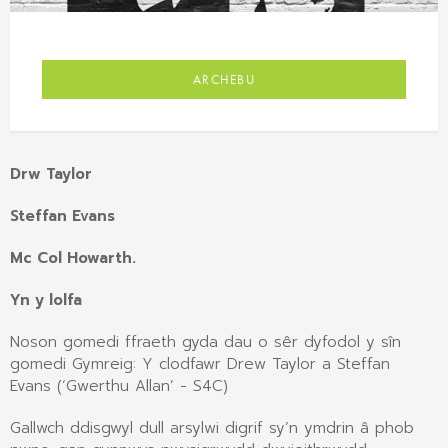
ARCHEBU
Drw Taylor
Steffan Evans
Mc Col Howarth.
Yn y lolfa
Noson gomedi ffraeth gyda dau o sêr dyfodol y sîn
gomedi Gymreig: Y clodfawr Drew Taylor a Steffan
Evans (‘Gwerthu Allan’ - S4C)
Gallwch ddisgwyl dull arsylwi digrif sy’n ymdrin â phob