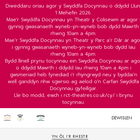
Diweddaru oriau agor y Swyddfa Docynnau o ddydd Llun
1 Mehefin 2026.
Mae'r Swyddfa Docynnau yn Theatr y Colisëwm ar agor 
gynnig gwasanaeth wyneb-yn-wyneb bob dydd Mawrth
rhwng 10am a 4pm.
Mae’r Swyddfa Docynnau yn Theatr y Parc a’r Dâr ar ago
i gynnig gwasanaeth wyneb-yn-wyneb bob dydd Iau
rhwng 10am a 4pm.
Bydd llinell prynu tocynnau ein Swyddfa Docynnau ar ago
o ddydd Mawrth i ddydd Iau rhwng 10am a 4pm i
gwsmeriaid heb fynediad i’r rhyngrwyd neu y byddai’n
well ganddyn nhw sgwrsio ag aelod o'n Carfan Swyddfa
Docynnau gyfeillgar.
Lle bo modd, ewch i rct-theatres.co.uk/cy/ i brynu
tocynnau.
DEWISLEN
YN ÔL I’R RHESTR