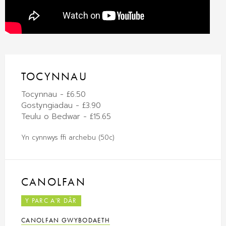
TOCYNNAU
Tocynnau - £6.50
Gostyngiadau - £3.90
Teulu o Bedwar - £15.65
Yn cynnwys ffi archebu (50c)
CANOLFAN
Y PARC A'R DÂR
CANOLFAN GWYBODAETH