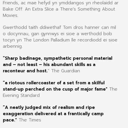
Friends, ac mae hefyd yn ymddangos yn rheolaidd ar
Bake Off: An Extra Slice a There's Something About
Movies.
Gwerthodd taith ddiwethaf Tom dros hanner can mil
o docynnau, gan gynnwys ei sioe a werthodd bob
tocyn yn The London Palladium lle recordiodd ei sioe
arbennig.
“Sharp badinage, sympathetic personal material
and – not least – his abundant skills as a
raconteur and host.
” The Guardian
“a riotous rollercoaster of a set from a skilful
stand-up perched on the cusp of major fame"
The
Evening Standard
“A neatly judged mix of realism and ripe
exaggeration delivered at a frantically camp
pace."
The Times