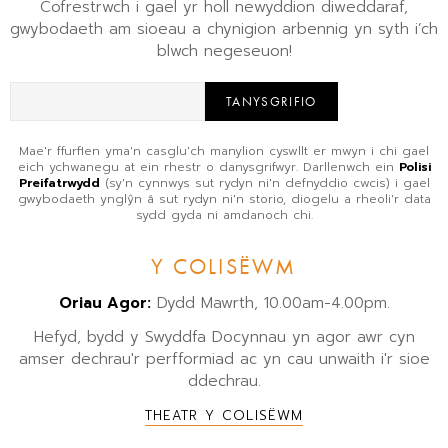
Cofrestrwch i gael yr holl newyddion diweddaraf,
gwybodaeth am sioeau a chynigion arbennig yn syth i’ch
blwch negeseuon!
TANYSGRIFIO
Mae'r ffurflen yma'n casglu'ch manylion cyswllt er mwyn i chi gael
eich ychwanegu at ein rhestr o danysgrifwyr. Darllenwch ein
Polisi
Preifatrwydd
(sy'n cynnwys sut rydyn ni'n defnyddio cwcis) i gael
gwybodaeth ynglŷn â sut rydyn ni'n storio, diogelu a rheoli'r data
sydd gyda ni amdanoch chi.
Y COLISËWM
Oriau Agor:
Dydd Mawrth, 10.00am-4.00pm.
Hefyd, bydd y Swyddfa Docynnau yn agor awr cyn
amser dechrau'r perfformiad ac yn cau unwaith i'r sioe
ddechrau.
THEATR Y COLISËWM