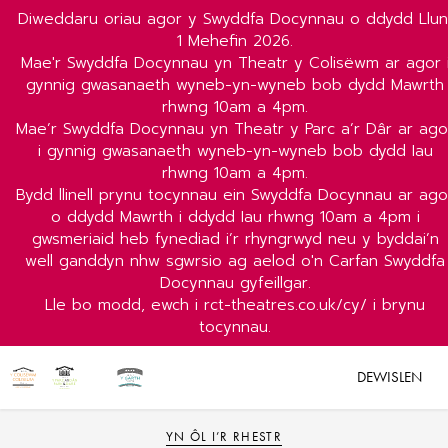
Diweddaru oriau agor y Swyddfa Docynnau o ddydd Llun
1 Mehefin 2026.
Mae'r Swyddfa Docynnau yn Theatr y Colisëwm ar agor 
gynnig gwasanaeth wyneb-yn-wyneb bob dydd Mawrth
rhwng 10am a 4pm.
Mae’r Swyddfa Docynnau yn Theatr y Parc a’r Dâr ar ago
i gynnig gwasanaeth wyneb-yn-wyneb bob dydd Iau
rhwng 10am a 4pm.
Bydd llinell prynu tocynnau ein Swyddfa Docynnau ar ago
o ddydd Mawrth i ddydd Iau rhwng 10am a 4pm i
gwsmeriaid heb fynediad i’r rhyngrwyd neu y byddai’n
well ganddyn nhw sgwrsio ag aelod o'n Carfan Swyddfa
Docynnau gyfeillgar.
Lle bo modd, ewch i rct-theatres.co.uk/cy/ i brynu
tocynnau.
DEWISLEN
YN ÔL I’R RHESTR