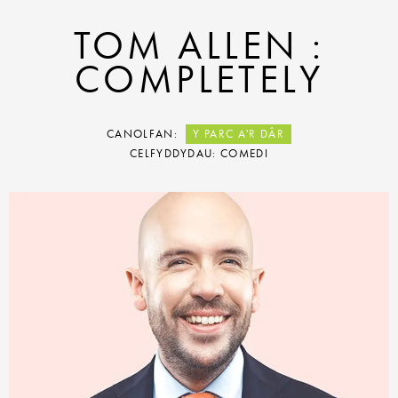
TOM ALLEN :
COMPLETELY
CANOLFAN:
Y PARC A'R DÂR
CELFYDDYDAU: COMEDI