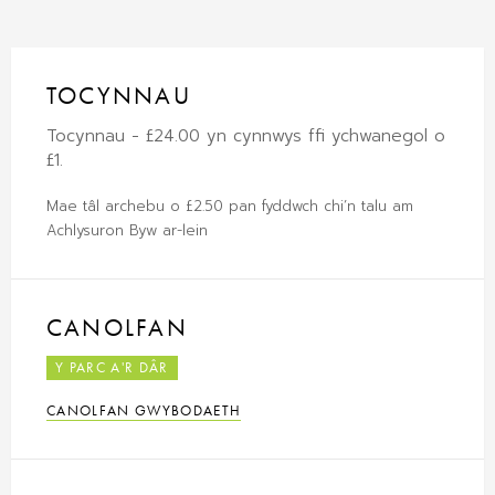
TOCYNNAU
Tocynnau - £24.00 yn cynnwys ffi ychwanegol o
£1.
Mae tâl archebu o £2.50 pan fyddwch chi’n talu am
Achlysuron Byw ar-lein
CANOLFAN
Y PARC A'R DÂR
CANOLFAN GWYBODAETH