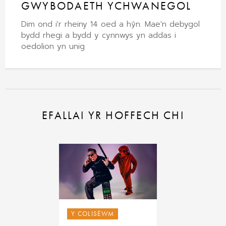
GWYBODAETH YCHWANEGOL
Dim ond i'r rheiny 14 oed a hŷn. Mae'n debygol
bydd rhegi a bydd y cynnwys yn addas i
oedolion yn unig
EFALLAI YR HOFFECH CHI
Y COLISËWM