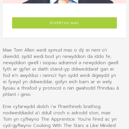
GWERTHU MAS
Mae Tom Allen wedi symud mas o dŷ ei rieni o'r
diwedd, sydd wedi bod yn newyddion da iddo fe,
newyddion gwell i siopau adrannol a newyddion gwell
fyth ar gyfer ei daith stand-yp ddiweddaraf gan ei
fod e'n awyddus i rannu'r hyn sydd wedi digwydd yn
ei fywyd yn ddiweddar, gofyn eich barn ar ei wely
llysiau a thrafod y protocol o ran gwahodd ffrindiau â
phlant i ginio.
Enw cyfarwydd diolch i’w ffraethineb brathog
nodweddiadol a’i ddull croch o adrodd stori, mae
Tom yn cyflwyno The Apprentice: You're Fired ac yn
cyd-gyflwyno Cooking With The Stars a Like Minded