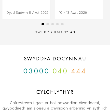
Dydd Sadwrn 8 Awst 2026
10 - 13 Awst 2026
GWELD Y RHESTR GYFAN
SWYDDFA DOCYNNAU
03000
040
444
CYLCHLYTHYR
Cofrestrwch i gael yr holl newyddion diweddaraf,
gwybodaeth am sioeau a chynigion arbennig yn syth i’ch