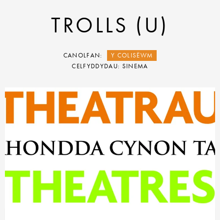
TROLLS (U)
CANOLFAN:
Y COLISËWM
CELFYDDYDAU: SINEMA