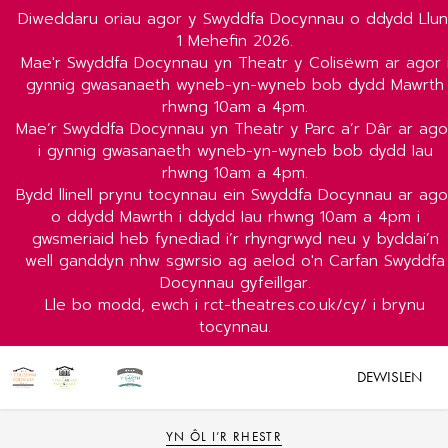
Diweddaru oriau agor y Swyddfa Docynnau o ddydd Llun
1 Mehefin 2026.
Mae'r Swyddfa Docynnau yn Theatr y Colisëwm ar agor 
gynnig gwasanaeth wyneb-yn-wyneb bob dydd Mawrth
rhwng 10am a 4pm.
Mae’r Swyddfa Docynnau yn Theatr y Parc a’r Dâr ar ago
i gynnig gwasanaeth wyneb-yn-wyneb bob dydd Iau
rhwng 10am a 4pm.
Bydd llinell prynu tocynnau ein Swyddfa Docynnau ar ago
o ddydd Mawrth i ddydd Iau rhwng 10am a 4pm i
gwsmeriaid heb fynediad i’r rhyngrwyd neu y byddai’n
well ganddyn nhw sgwrsio ag aelod o'n Carfan Swyddfa
Docynnau gyfeillgar.
Lle bo modd, ewch i rct-theatres.co.uk/cy/ i brynu
tocynnau.
DEWISLEN
YN ÔL I’R RHESTR