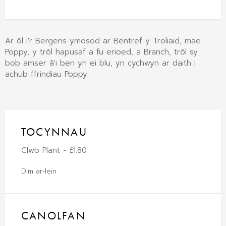
Ar ôl i'r Bergens ymosod ar Bentref y Troliaid, mae
Poppy, y trôl hapusaf a fu erioed, a Branch, trôl sy
bob amser â'i ben yn ei blu, yn cychwyn ar daith i
achub ffrindiau Poppy.
TOCYNNAU
Clwb Plant - £1.80
Dim ar-lein
CANOLFAN