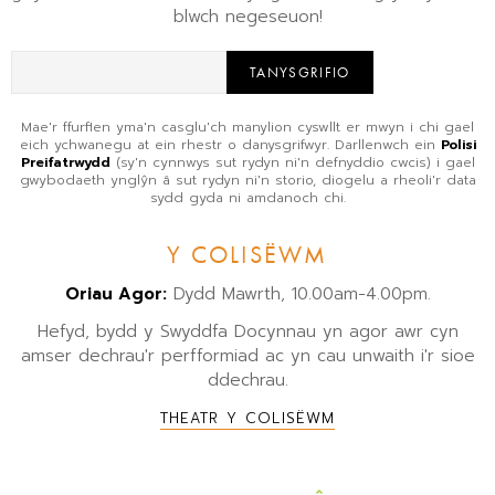
blwch negeseuon!
TANYSGRIFIO
Mae'r ffurflen yma'n casglu'ch manylion cyswllt er mwyn i chi gael
eich ychwanegu at ein rhestr o danysgrifwyr. Darllenwch ein
Polisi
Preifatrwydd
(sy'n cynnwys sut rydyn ni'n defnyddio cwcis) i gael
gwybodaeth ynglŷn â sut rydyn ni'n storio, diogelu a rheoli'r data
sydd gyda ni amdanoch chi.
Y COLISËWM
Oriau Agor:
Dydd Mawrth, 10.00am-4.00pm.
Hefyd, bydd y Swyddfa Docynnau yn agor awr cyn
amser dechrau'r perfformiad ac yn cau unwaith i'r sioe
ddechrau.
THEATR Y COLISËWM