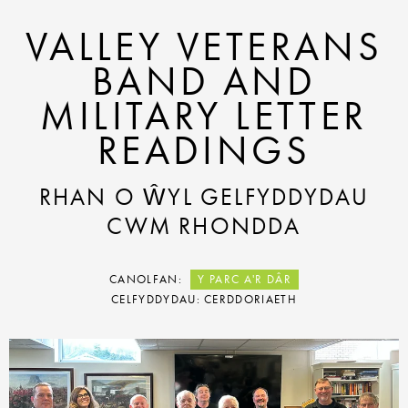
VALLEY VETERANS
BAND AND
MILITARY LETTER
READINGS
RHAN O ŴYL GELFYDDYDAU
CWM RHONDDA
CANOLFAN:
Y PARC A'R DÂR
CELFYDDYDAU: CERDDORIAETH