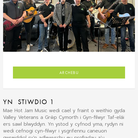
ARCHEBU
YN STIWDIO 1
Mae Hot Jam Music wedi cael y fraint o weithio gyda
Valley Veterans a Grŵp Cymorth i Gyn-filwyr Taf-elái
ers sawl blwyddyn. Yn ystod y cyfnod yma, rydyn ni
wedi cefnogi cyn-filwyr i ysgrifennu caneuon
gwreiddiol sy'n adlewyrchu eu profiadau a'u