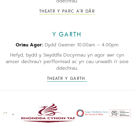
ddechrau.
THEATR Y PARC A'R DÂR
Y GARTH
Oriau Agor:
Dydd Gwener 10.00am – 4.00pm
Hefyd, bydd y Swyddfa Docynnau yn agor awr cyn
amser dechrau'r perfformiad ac yn cau unwaith i'r sioe
ddechrau.
THEATR Y GARTH