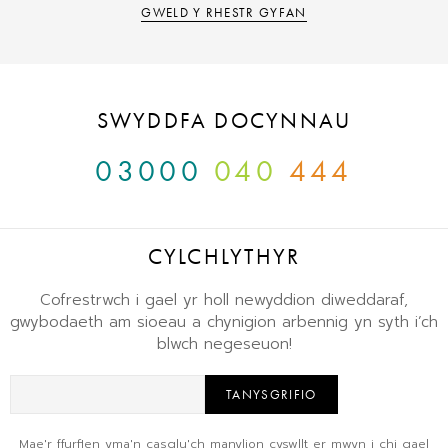
GWELD Y RHESTR GYFAN
SWYDDFA DOCYNNAU
03000
040
444
CYLCHLYTHYR
Cofrestrwch i gael yr holl newyddion diweddaraf,
gwybodaeth am sioeau a chynigion arbennig yn syth i’ch
blwch negeseuon!
TANYSGRIFIO
Mae'r ffurflen yma'n casglu'ch manylion cyswllt er mwyn i chi gael