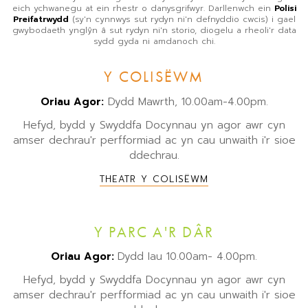
eich ychwanegu at ein rhestr o danysgrifwyr. Darllenwch ein
Polisi
Preifatrwydd
(sy'n cynnwys sut rydyn ni'n defnyddio cwcis) i gael
gwybodaeth ynglŷn â sut rydyn ni'n storio, diogelu a rheoli'r data
sydd gyda ni amdanoch chi.
Y COLISËWM
Oriau Agor:
Dydd Mawrth, 10.00am-4.00pm.
Hefyd, bydd y Swyddfa Docynnau yn agor awr cyn
amser dechrau'r perfformiad ac yn cau unwaith i'r sioe
ddechrau.
THEATR Y COLISËWM
Y PARC A'R DÂR
Oriau Agor:
Dydd Iau 10.00am- 4.00pm.
Hefyd, bydd y Swyddfa Docynnau yn agor awr cyn
amser dechrau'r perfformiad ac yn cau unwaith i'r sioe