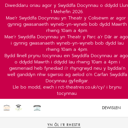
Diweddaru oriau agor y Swyddfa Docynnau o ddydd Llun
1 Mehefin 2026.
Mae'r Swyddfa Docynnau yn Theatr y Colisëwm ar agor 
gynnig gwasanaeth wyneb-yn-wyneb bob dydd Mawrth
rhwng 10am a 4pm.
Mae’r Swyddfa Docynnau yn Theatr y Parc a’r Dâr ar ago
i gynnig gwasanaeth wyneb-yn-wyneb bob dydd Iau
rhwng 10am a 4pm.
Bydd llinell prynu tocynnau ein Swyddfa Docynnau ar ago
o ddydd Mawrth i ddydd Iau rhwng 10am a 4pm i
gwsmeriaid heb fynediad i’r rhyngrwyd neu y byddai’n
well ganddyn nhw sgwrsio ag aelod o'n Carfan Swyddfa
Docynnau gyfeillgar.
Lle bo modd, ewch i rct-theatres.co.uk/cy/ i brynu
tocynnau.
DEWISLEN
YN ÔL I’R RHESTR