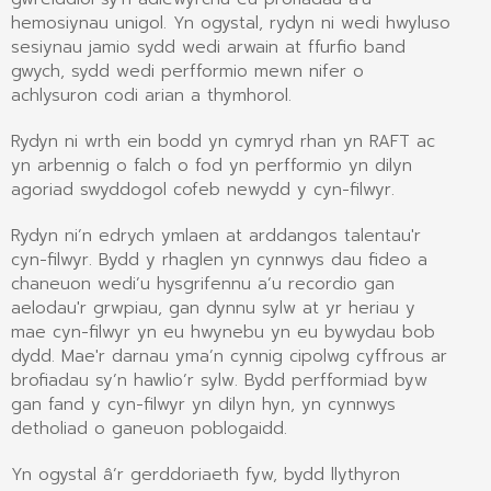
hemosiynau unigol. Yn ogystal, rydyn ni wedi hwyluso
sesiynau jamio sydd wedi arwain at ffurfio band
gwych, sydd wedi perfformio mewn nifer o
achlysuron codi arian a thymhorol.
Rydyn ni wrth ein bodd yn cymryd rhan yn RAFT ac
yn arbennig o falch o fod yn perfformio yn dilyn
agoriad swyddogol cofeb newydd y cyn-filwyr.
Rydyn ni’n edrych ymlaen at arddangos talentau'r
cyn-filwyr. Bydd y rhaglen yn cynnwys dau fideo a
chaneuon wedi’u hysgrifennu a’u recordio gan
aelodau'r grwpiau, gan dynnu sylw at yr heriau y
mae cyn-filwyr yn eu hwynebu yn eu bywydau bob
dydd. Mae'r darnau yma’n cynnig cipolwg cyffrous ar
brofiadau sy’n hawlio’r sylw. Bydd perfformiad byw
gan fand y cyn-filwyr yn dilyn hyn, yn cynnwys
detholiad o ganeuon poblogaidd.
Yn ogystal â’r gerddoriaeth fyw, bydd llythyron