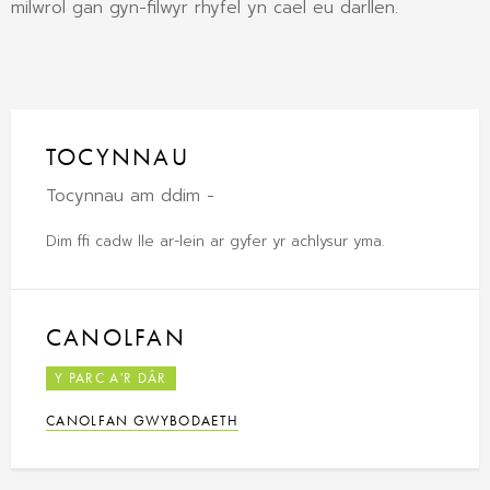
milwrol gan gyn-filwyr rhyfel yn cael eu darllen.
TOCYNNAU
Tocynnau am ddim -
Dim ffi cadw lle ar-lein ar gyfer yr achlysur yma.
CANOLFAN
Y PARC A'R DÂR
CANOLFAN GWYBODAETH