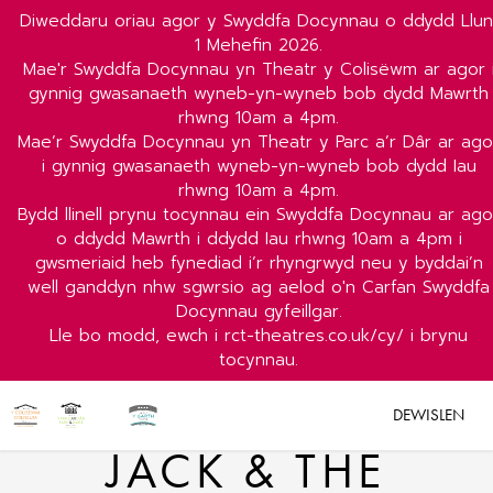
Diweddaru oriau agor y Swyddfa Docynnau o ddydd Llun
1 Mehefin 2026.
Mae'r Swyddfa Docynnau yn Theatr y Colisëwm ar agor 
gynnig gwasanaeth wyneb-yn-wyneb bob dydd Mawrth
rhwng 10am a 4pm.
Mae’r Swyddfa Docynnau yn Theatr y Parc a’r Dâr ar ago
i gynnig gwasanaeth wyneb-yn-wyneb bob dydd Iau
rhwng 10am a 4pm.
Bydd llinell prynu tocynnau ein Swyddfa Docynnau ar ago
o ddydd Mawrth i ddydd Iau rhwng 10am a 4pm i
gwsmeriaid heb fynediad i’r rhyngrwyd neu y byddai’n
well ganddyn nhw sgwrsio ag aelod o'n Carfan Swyddfa
Docynnau gyfeillgar.
Lle bo modd, ewch i rct-theatres.co.uk/cy/ i brynu
tocynnau.
DEWISLEN
JACK & THE