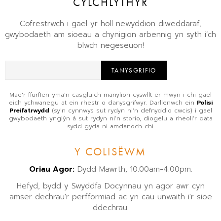
CYLCHLYTHYR
Cofrestrwch i gael yr holl newyddion diweddaraf,
gwybodaeth am sioeau a chynigion arbennig yn syth i’ch
blwch negeseuon!
TANYSGRIFIO
Mae'r ffurflen yma'n casglu'ch manylion cyswllt er mwyn i chi gael
eich ychwanegu at ein rhestr o danysgrifwyr. Darllenwch ein
Polisi
Preifatrwydd
(sy'n cynnwys sut rydyn ni'n defnyddio cwcis) i gael
gwybodaeth ynglŷn â sut rydyn ni'n storio, diogelu a rheoli'r data
sydd gyda ni amdanoch chi.
Y COLISËWM
Oriau Agor:
Dydd Mawrth, 10.00am-4.00pm.
Hefyd, bydd y Swyddfa Docynnau yn agor awr cyn
amser dechrau'r perfformiad ac yn cau unwaith i'r sioe
ddechrau.