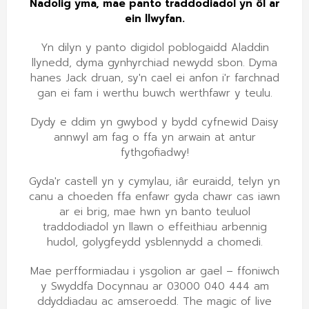
Nadolig yma, mae panto traddodiadol yn ôl ar
ein llwyfan.
Yn dilyn y panto digidol poblogaidd Aladdin
llynedd, dyma gynhyrchiad newydd sbon. Dyma
hanes Jack druan, sy'n cael ei anfon i'r farchnad
gan ei fam i werthu buwch werthfawr y teulu.
Dydy e ddim yn gwybod y bydd cyfnewid Daisy
annwyl am fag o ffa yn arwain at antur
fythgofiadwy!
Gyda'r castell yn y cymylau, iâr euraidd, telyn yn
canu a choeden ffa enfawr gyda chawr cas iawn
ar ei brig, mae hwn yn banto teuluol
traddodiadol yn llawn o effeithiau arbennig
hudol, golygfeydd ysblennydd a chomedi.
Mae perfformiadau i ysgolion ar gael – ffoniwch
y Swyddfa Docynnau ar 03000 040 444 am
ddyddiadau ac amseroedd. The magic of live