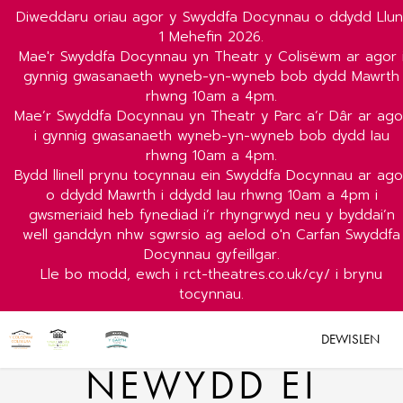
Diweddaru oriau agor y Swyddfa Docynnau o ddydd Llun
1 Mehefin 2026.
Mae'r Swyddfa Docynnau yn Theatr y Colisëwm ar agor 
gynnig gwasanaeth wyneb-yn-wyneb bob dydd Mawrth
rhwng 10am a 4pm.
Mae’r Swyddfa Docynnau yn Theatr y Parc a’r Dâr ar ago
i gynnig gwasanaeth wyneb-yn-wyneb bob dydd Iau
rhwng 10am a 4pm.
Bydd llinell prynu tocynnau ein Swyddfa Docynnau ar ago
o ddydd Mawrth i ddydd Iau rhwng 10am a 4pm i
gwsmeriaid heb fynediad i’r rhyngrwyd neu y byddai’n
well ganddyn nhw sgwrsio ag aelod o'n Carfan Swyddfa
Docynnau gyfeillgar.
Lle bo modd, ewch i rct-theatres.co.uk/cy/ i brynu
tocynnau.
DEWISLEN
NEWYDD EI