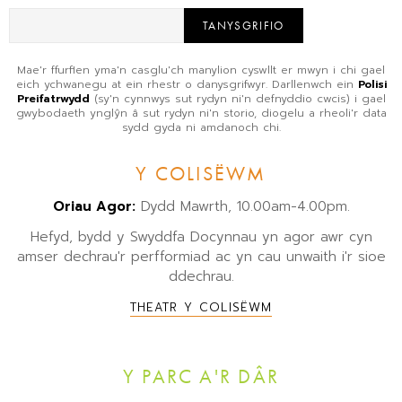
TANYSGRIFIO
Mae'r ffurflen yma'n casglu'ch manylion cyswllt er mwyn i chi gael
eich ychwanegu at ein rhestr o danysgrifwyr. Darllenwch ein
Polisi
Preifatrwydd
(sy'n cynnwys sut rydyn ni'n defnyddio cwcis) i gael
gwybodaeth ynglŷn â sut rydyn ni'n storio, diogelu a rheoli'r data
sydd gyda ni amdanoch chi.
Y COLISËWM
Oriau Agor:
Dydd Mawrth, 10.00am-4.00pm.
Hefyd, bydd y Swyddfa Docynnau yn agor awr cyn
amser dechrau'r perfformiad ac yn cau unwaith i'r sioe
ddechrau.
THEATR Y COLISËWM
Y PARC A'R DÂR