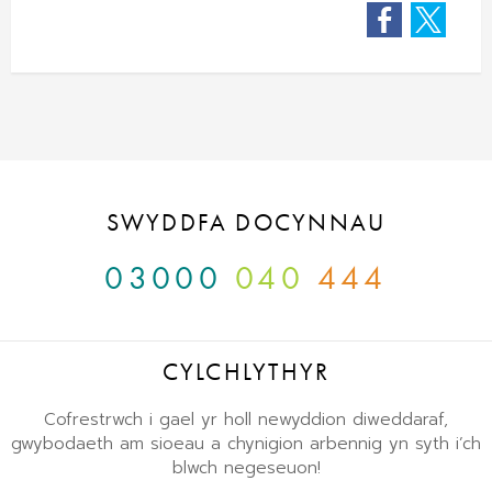
Facebook
Twitter
SWYDDFA DOCYNNAU
03000
040
444
CYLCHLYTHYR
Cofrestrwch i gael yr holl newyddion diweddaraf,
gwybodaeth am sioeau a chynigion arbennig yn syth i’ch
blwch negeseuon!