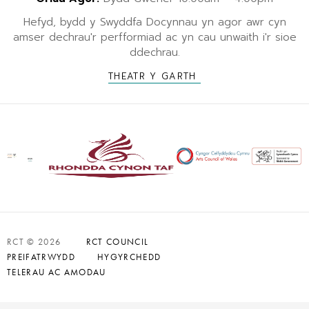
Hefyd, bydd y Swyddfa Docynnau yn agor awr cyn
amser dechrau'r perfformiad ac yn cau unwaith i'r sioe
ddechrau.
THEATR Y GARTH
RCT © 2026
RCT COUNCIL
PREIFATRWYDD
HYGYRCHEDD
TELERAU AC AMODAU