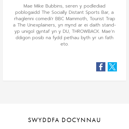
Mae Mike Bubbins, seren y podlediad
poblogaidd The Socially Distant Sports Bar, a
rhaglenni comedi'r BBC Mammoth, Tourist Trap
a The Unexplainers, yn mynd ar ei daith stand-
yp unigol gyntaf yn y DU, THROWBACK. Mae’n
ddigon posib na fydd pethau byth yr un fath
eto.
Facebook
Twitter
SWYDDFA DOCYNNAU