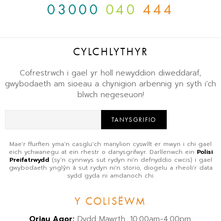
03000
040
444
CYLCHLYTHYR
Cofrestrwch i gael yr holl newyddion diweddaraf,
gwybodaeth am sioeau a chynigion arbennig yn syth i’ch
blwch negeseuon!
TANYSGRIFIO
Mae'r ffurflen yma'n casglu'ch manylion cyswllt er mwyn i chi gael
eich ychwanegu at ein rhestr o danysgrifwyr. Darllenwch ein
Polisi
Preifatrwydd
(sy'n cynnwys sut rydyn ni'n defnyddio cwcis) i gael
gwybodaeth ynglŷn â sut rydyn ni'n storio, diogelu a rheoli'r data
sydd gyda ni amdanoch chi.
Y COLISËWM
Oriau Agor:
Dydd Mawrth, 10.00am-4.00pm.