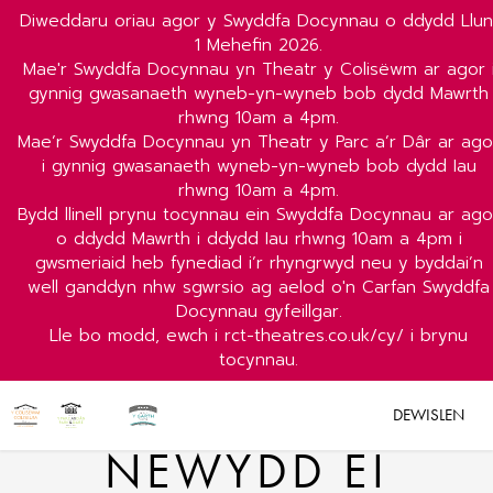
Diweddaru oriau agor y Swyddfa Docynnau o ddydd Llun
1 Mehefin 2026.
Mae'r Swyddfa Docynnau yn Theatr y Colisëwm ar agor 
gynnig gwasanaeth wyneb-yn-wyneb bob dydd Mawrth
rhwng 10am a 4pm.
Mae’r Swyddfa Docynnau yn Theatr y Parc a’r Dâr ar ago
i gynnig gwasanaeth wyneb-yn-wyneb bob dydd Iau
rhwng 10am a 4pm.
Bydd llinell prynu tocynnau ein Swyddfa Docynnau ar ago
o ddydd Mawrth i ddydd Iau rhwng 10am a 4pm i
gwsmeriaid heb fynediad i’r rhyngrwyd neu y byddai’n
well ganddyn nhw sgwrsio ag aelod o'n Carfan Swyddfa
Docynnau gyfeillgar.
Lle bo modd, ewch i rct-theatres.co.uk/cy/ i brynu
tocynnau.
DEWISLEN
NEWYDD EI