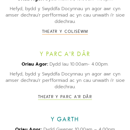
Hefyd, bydd y Swyddfa Docynnau yn agor awr cyn
amser dechrau'r perfformiad ac yn cau unwaith i'r sioe
ddechrau.
THEATR Y COLISËWM
Y PARC A'R DÂR
Oriau Agor:
Dydd Iau 10.00am- 4.00pm.
Hefyd, bydd y Swyddfa Docynnau yn agor awr cyn
amser dechrau'r perfformiad ac yn cau unwaith i'r sioe
ddechrau.
THEATR Y PARC A'R DÂR
Y GARTH
Oriau Agor:
Dydd Gwener 10.00am – 4.00pm