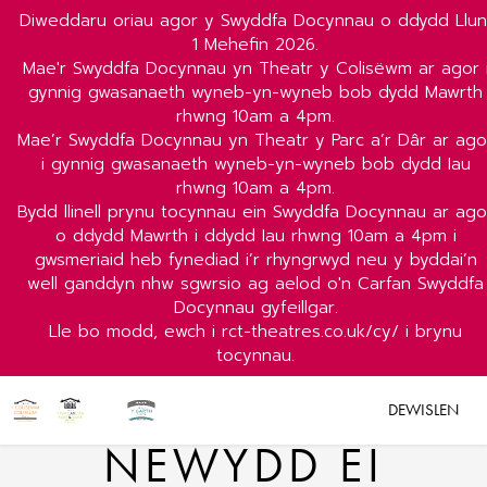
Diweddaru oriau agor y Swyddfa Docynnau o ddydd Llun
1 Mehefin 2026.
Mae'r Swyddfa Docynnau yn Theatr y Colisëwm ar agor 
gynnig gwasanaeth wyneb-yn-wyneb bob dydd Mawrth
rhwng 10am a 4pm.
Mae’r Swyddfa Docynnau yn Theatr y Parc a’r Dâr ar ago
i gynnig gwasanaeth wyneb-yn-wyneb bob dydd Iau
rhwng 10am a 4pm.
Bydd llinell prynu tocynnau ein Swyddfa Docynnau ar ago
o ddydd Mawrth i ddydd Iau rhwng 10am a 4pm i
gwsmeriaid heb fynediad i’r rhyngrwyd neu y byddai’n
well ganddyn nhw sgwrsio ag aelod o'n Carfan Swyddfa
Docynnau gyfeillgar.
Lle bo modd, ewch i rct-theatres.co.uk/cy/ i brynu
tocynnau.
DEWISLEN
NEWYDD EI