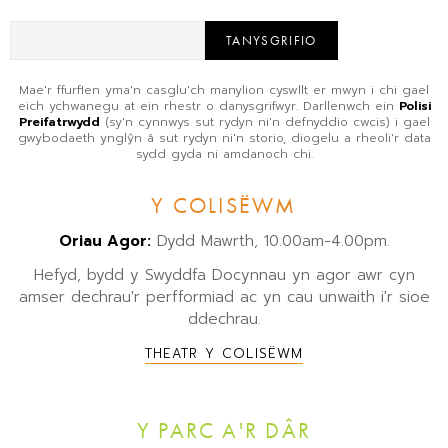
TANYSGRIFIO
Mae'r ffurflen yma'n casglu'ch manylion cyswllt er mwyn i chi gael
eich ychwanegu at ein rhestr o danysgrifwyr. Darllenwch ein
Polisi
Preifatrwydd
(sy'n cynnwys sut rydyn ni'n defnyddio cwcis) i gael
gwybodaeth ynglŷn â sut rydyn ni'n storio, diogelu a rheoli'r data
sydd gyda ni amdanoch chi.
Y COLISËWM
Oriau Agor:
Dydd Mawrth, 10.00am-4.00pm.
Hefyd, bydd y Swyddfa Docynnau yn agor awr cyn
amser dechrau'r perfformiad ac yn cau unwaith i'r sioe
ddechrau.
THEATR Y COLISËWM
Y PARC A'R DÂR