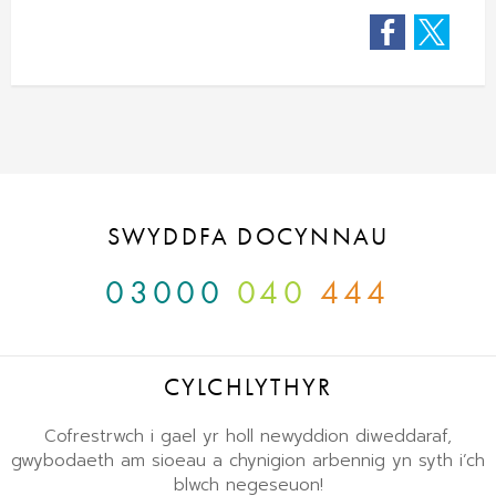
Facebook
Twitter
SWYDDFA DOCYNNAU
03000
040
444
CYLCHLYTHYR
Cofrestrwch i gael yr holl newyddion diweddaraf,
gwybodaeth am sioeau a chynigion arbennig yn syth i’ch
blwch negeseuon!