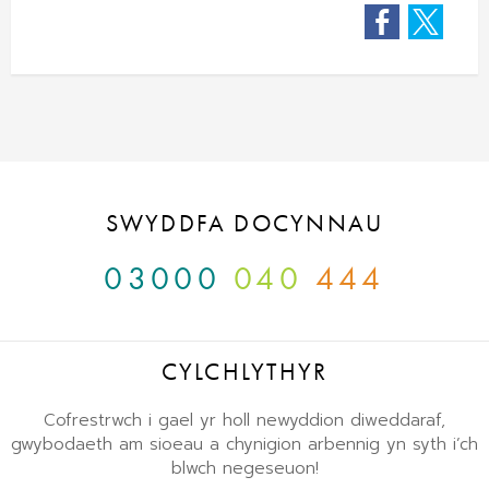
Facebook
Twitter
SWYDDFA DOCYNNAU
03000
040
444
CYLCHLYTHYR
Cofrestrwch i gael yr holl newyddion diweddaraf,
gwybodaeth am sioeau a chynigion arbennig yn syth i’ch
blwch negeseuon!