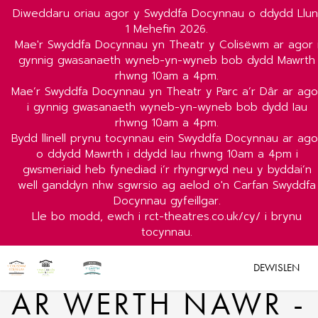
Diweddaru oriau agor y Swyddfa Docynnau o ddydd Llun
1 Mehefin 2026.
Mae'r Swyddfa Docynnau yn Theatr y Colisëwm ar agor 
gynnig gwasanaeth wyneb-yn-wyneb bob dydd Mawrth
rhwng 10am a 4pm.
Mae’r Swyddfa Docynnau yn Theatr y Parc a’r Dâr ar ago
i gynnig gwasanaeth wyneb-yn-wyneb bob dydd Iau
rhwng 10am a 4pm.
Bydd llinell prynu tocynnau ein Swyddfa Docynnau ar ago
o ddydd Mawrth i ddydd Iau rhwng 10am a 4pm i
gwsmeriaid heb fynediad i’r rhyngrwyd neu y byddai’n
well ganddyn nhw sgwrsio ag aelod o'n Carfan Swyddfa
Docynnau gyfeillgar.
Lle bo modd, ewch i rct-theatres.co.uk/cy/ i brynu
tocynnau.
DEWISLEN
AR WERTH NAWR -