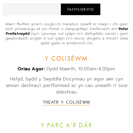
TANYSGRIFIO
Mae'r ffurflen yma'n casglu'ch manylion cyswllt er mwyn i chi gael
eich ychwanegu at ein rhestr o danysgrifwyr. Darllenwch ein
Polisi
Preifatrwydd
(sy'n cynnwys sut rydyn ni'n defnyddio cwcis) i gael
gwybodaeth ynglŷn â sut rydyn ni'n storio, diogelu a rheoli'r data
sydd gyda ni amdanoch chi.
Y COLISËWM
Oriau Agor:
Dydd Mawrth, 10.00am-4.00pm.
Hefyd, bydd y Swyddfa Docynnau yn agor awr cyn
amser dechrau'r perfformiad ac yn cau unwaith i'r sioe
ddechrau.
THEATR Y COLISËWM
Y PARC A'R DÂR