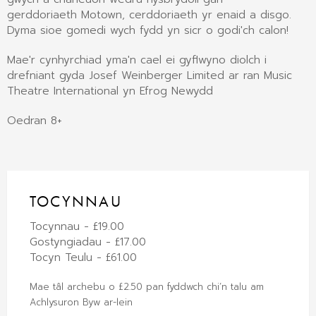
gerddoriaeth Motown, cerddoriaeth yr enaid a disgo.
Dyma sioe gomedi wych fydd yn sicr o godi'ch calon!
Mae'r cynhyrchiad yma'n cael ei gyflwyno diolch i
drefniant gyda Josef Weinberger Limited ar ran Music
Theatre International yn Efrog Newydd
Oedran 8+
TOCYNNAU
Tocynnau - £19.00
Gostyngiadau - £17.00
Tocyn Teulu - £61.00
Mae tâl archebu o £2.50 pan fyddwch chi’n talu am
Achlysuron Byw ar-lein