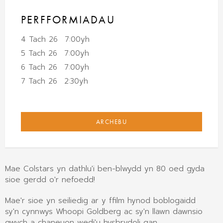
PERFFORMIADAU
4 Tach 26
7:00yh
5 Tach 26
7:00yh
6 Tach 26
7:00yh
7 Tach 26
2:30yh
ARCHEBU
Mae Colstars yn dathlu'i ben-blwydd yn 80 oed gyda
sioe gerdd o'r nefoedd!
Mae'r sioe yn seiliedig ar y ffilm hynod boblogaidd
sy'n cynnwys Whoopi Goldberg ac sy'n llawn dawnsio
gwych a chaneuon wedi'u hysbrydoli gan