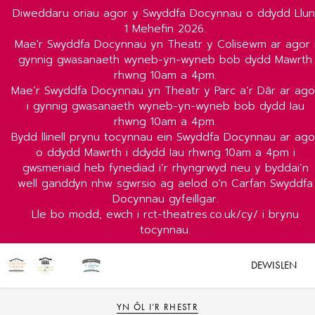
Diweddaru oriau agor y Swyddfa Docynnau o ddydd Llun
1 Mehefin 2026.
Mae'r Swyddfa Docynnau yn Theatr y Colisëwm ar agor 
gynnig gwasanaeth wyneb-yn-wyneb bob dydd Mawrth
rhwng 10am a 4pm.
Mae’r Swyddfa Docynnau yn Theatr y Parc a’r Dâr ar ago
i gynnig gwasanaeth wyneb-yn-wyneb bob dydd Iau
rhwng 10am a 4pm.
Bydd llinell prynu tocynnau ein Swyddfa Docynnau ar ago
o ddydd Mawrth i ddydd Iau rhwng 10am a 4pm i
gwsmeriaid heb fynediad i’r rhyngrwyd neu y byddai’n
well ganddyn nhw sgwrsio ag aelod o'n Carfan Swyddfa
Docynnau gyfeillgar.
Lle bo modd, ewch i rct-theatres.co.uk/cy/ i brynu
tocynnau.
DEWISLEN
YN ÔL I’R RHESTR