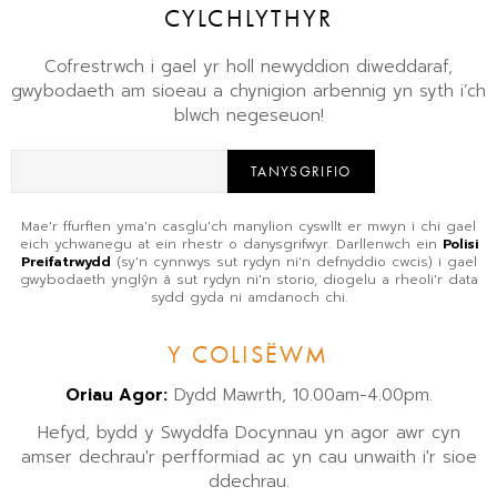
CYLCHLYTHYR
Cofrestrwch i gael yr holl newyddion diweddaraf,
gwybodaeth am sioeau a chynigion arbennig yn syth i’ch
blwch negeseuon!
TANYSGRIFIO
Mae'r ffurflen yma'n casglu'ch manylion cyswllt er mwyn i chi gael
eich ychwanegu at ein rhestr o danysgrifwyr. Darllenwch ein
Polisi
Preifatrwydd
(sy'n cynnwys sut rydyn ni'n defnyddio cwcis) i gael
gwybodaeth ynglŷn â sut rydyn ni'n storio, diogelu a rheoli'r data
sydd gyda ni amdanoch chi.
Y COLISËWM
Oriau Agor:
Dydd Mawrth, 10.00am-4.00pm.
Hefyd, bydd y Swyddfa Docynnau yn agor awr cyn
amser dechrau'r perfformiad ac yn cau unwaith i'r sioe
ddechrau.