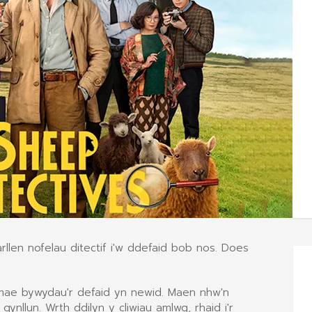
len nofelau ditectif i'w ddefaid bob nos. Does
 mae bywydau'r defaid yn newid. Maen nhw'n
llun. Wrth ddilyn y cliwiau amlwg, rhaid i'r