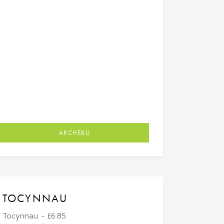
ARCHEBU
TOCYNNAU
Tocynnau - £6.85