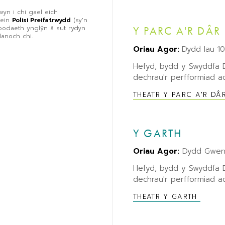
wyn i chi gael eich
 ein
Polisi Preifatrwydd
(sy'n
ybodaeth ynglŷn â sut rydyn
Y PARC A'R DÂR
danoch chi.
Oriau Agor:
Dydd Iau 1
Hefyd, bydd y Swyddfa
dechrau'r perfformiad ac
THEATR Y PARC A'R DÂ
Y GARTH
Oriau Agor:
Dydd Gwene
Hefyd, bydd y Swyddfa
dechrau'r perfformiad ac
THEATR Y GARTH