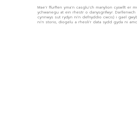
Mae'r ffurflen yma'n casglu'ch manylion cyswllt er m
ychwanegu at ein rhestr o danysgrifwyr. Darllenwch
cynnwys sut rydyn ni'n defnyddio cwcis) i gael gw
ni'n storio, diogelu a rheoli'r data sydd gyda ni am