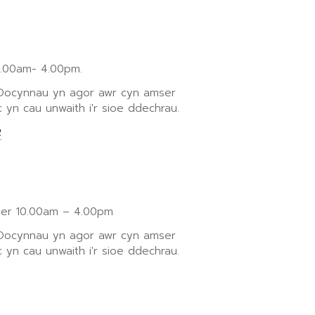
0.00am- 4.00pm.
 Docynnau yn agor awr cyn amser
 yn cau unwaith i'r sioe ddechrau.
R
r 10.00am – 4.00pm
 Docynnau yn agor awr cyn amser
 yn cau unwaith i'r sioe ddechrau.