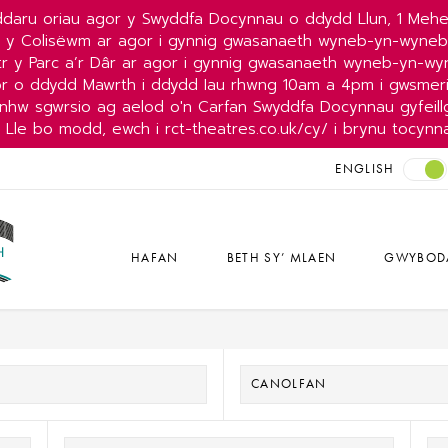
daru oriau agor y Swyddfa Docynnau o ddydd Llun, 1 Mehe
r y Colisëwm ar agor i gynnig gwasanaeth wyneb-yn-wyne
r y Parc a’r Dâr ar agor i gynnig gwasanaeth wyneb-yn-w
or o ddydd Mawrth i ddydd Iau rhwng 10am a 4pm i gwsmeri
nhw sgwrsio ag aelod o'n Carfan Swyddfa Docynnau gyfeillg
Lle bo modd, ewch i rct-theatres.co.uk/cy/ i brynu tocynn
ENGLISH
HAFAN
BETH SY’ MLAEN
GWYBOD