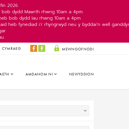
fin 2026.
b bob dydd Mawrth rhwng 10am a 4pm.
yneb bob dydd Iau rhwng 10am a 4pm.
aid heb fynediad i’r rhyngrwyd neu y byddai’n well ganddy
ar.
au.
CYMRAEG
MEWNGOFNODI
Y
Y
Colisëwm
Parc
Facebook
a'r
AETH
AMDANOM NI
NEWYDDION
Dâr
Facebook