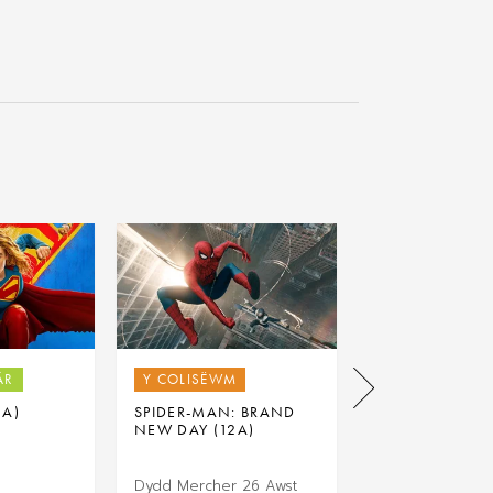
ÂR
Y COLISËWM
Y COLISËWM
2A)
SPIDER-MAN: BRAND
THE ODYSSEY (
NEW DAY (12A)
Dydd Mercher 26 Awst