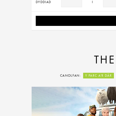
DYDDIAD
I
THE
CANOLFAN:
Y PARC A'R DÂR