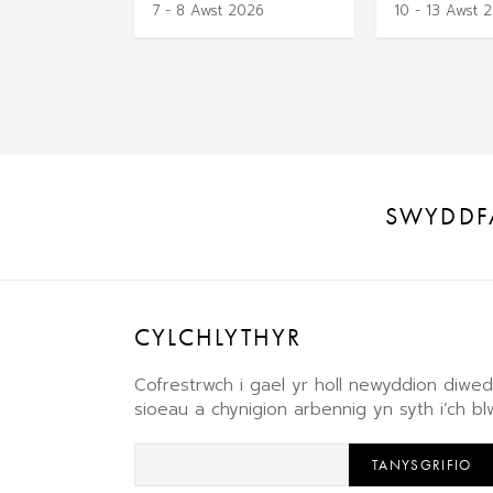
7 - 8 Awst 2026
10 - 13 Awst 
SWYDDF
CYLCHLYTHYR
Cofrestrwch i gael yr holl newyddion diw
sioeau a chynigion arbennig yn syth i’ch b
TANYSGRIFIO