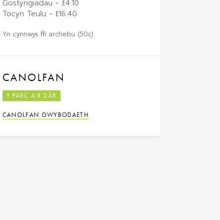
Gostyngiadau - £4.10
Tocyn Teulu - £16.40
Yn cynnwys ffi archebu (50c)
CANOLFAN
Y PARC A'R DÂR
CANOLFAN GWYBODAETH