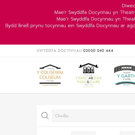
Diwed
Mae'r Swyddfa Docynnau yn Theat
Mae’r Swyddfa Docynnau yn Theat
Bydd llinell prynu tocynnau ein Swyddfa Docynnau ar ag
SWYDDFA DOCYNNAU
03000 040 444