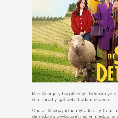
Mae George y bugail (Hugh Jackman) yn darl
dim ffordd y gall defaid ddeall straeon...
Ond ar ôl digwyddiad rhyfedd ar y fferm,
defnyddio'u gwybodaeth ac yn meddwl am gyn