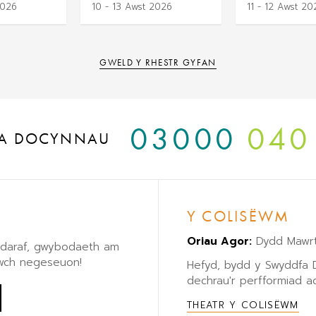
2026
10 - 13 Awst 2026
11 - 12 Awst 20
GWELD Y RHESTR GYFAN
03000
040
A DOCYNNAU
Y COLISËWM
Oriau Agor:
Dydd Mawrt
eddaraf, gwybodaeth am
lwch negeseuon!
Hefyd, bydd y Swyddfa
dechrau'r perfformiad ac
THEATR Y COLISËWM