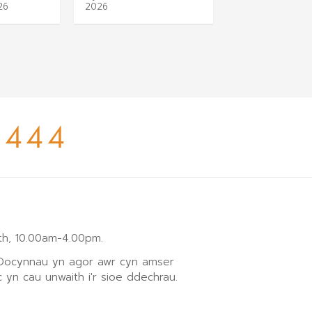
26
2026
Dydd Iau 27 Aw
444
h, 10.00am-4.00pm.
 Docynnau yn agor awr cyn amser
 yn cau unwaith i'r sioe ddechrau.