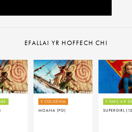
EFALLAI YR HOFFECH CHI
DÂR
Y COLISËWM
Y PARC A'R D
)
MOANA (PG)
SUPERGIRL (1