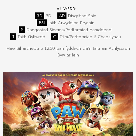
ALLWEDD:
3D
AD
3D
Disgrifiad Sain
BSL
Iaith Arwyddion Prydain
R
Dangosiad Sinema/Perfformiad Hamddenol
T
C
Taith Gyffwrdd
Ffilm/Perfformiad â Chapsiynau
Mae tâl archebu o £2.50 pan fyddwch chi’n talu am Achlysuron
Byw ar-lein