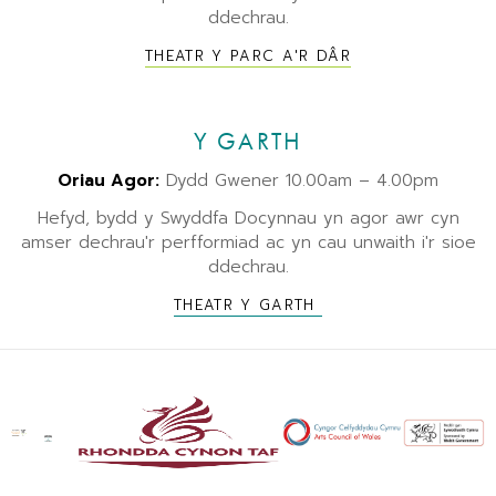
ddechrau.
THEATR Y PARC A'R DÂR
Y GARTH
Oriau Agor:
Dydd Gwener 10.00am – 4.00pm
Hefyd, bydd y Swyddfa Docynnau yn agor awr cyn
amser dechrau'r perfformiad ac yn cau unwaith i'r sioe
ddechrau.
THEATR Y GARTH