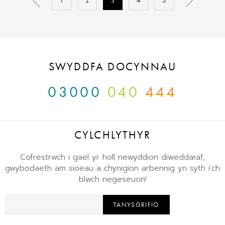
1
2
3
4
5
SWYDDFA DOCYNNAU
03000
040
444
CYLCHLYTHYR
Cofrestrwch i gael yr holl newyddion diweddaraf,
gwybodaeth am sioeau a chynigion arbennig yn syth i’ch
blwch negeseuon!
TANYSGRIFIO