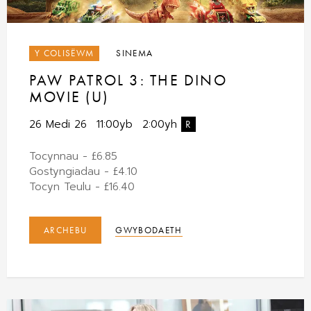
Y COLISËWM
SINEMA
PAW PATROL 3: THE DINO
MOVIE (U)
26 Medi 26
11:00yb
2:00yh
R
Tocynnau - £6.85
Gostyngiadau - £4.10
Tocyn Teulu - £16.40
ARCHEBU
GWYBODAETH