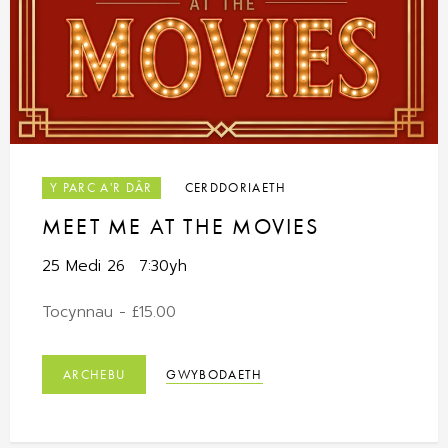
Y PARC A'R DÂR
CERDDORIAETH
MEET ME AT THE MOVIES
25 Medi 26
7:30yh
Tocynnau - £15.00
ARCHEBU
GWYBODAETH