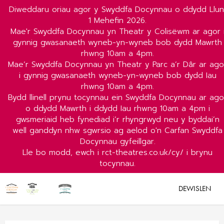
Diweddaru oriau agor y Swyddfa Docynnau o ddydd Llun
1 Mehefin 2026.
Mae'r Swyddfa Docynnau yn Theatr y Colisëwm ar agor 
gynnig gwasanaeth wyneb-yn-wyneb bob dydd Mawrth
rhwng 10am a 4pm.
Mae’r Swyddfa Docynnau yn Theatr y Parc a’r Dâr ar ago
i gynnig gwasanaeth wyneb-yn-wyneb bob dydd Iau
rhwng 10am a 4pm.
Bydd llinell prynu tocynnau ein Swyddfa Docynnau ar ago
o ddydd Mawrth i ddydd Iau rhwng 10am a 4pm i
gwsmeriaid heb fynediad i’r rhyngrwyd neu y byddai’n
well ganddyn nhw sgwrsio ag aelod o'n Carfan Swyddfa
Docynnau gyfeillgar.
Lle bo modd, ewch i rct-theatres.co.uk/cy/ i brynu
tocynnau.
DEWISLEN