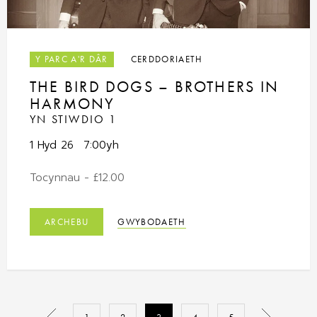
Y PARC A'R DÂR
CERDDORIAETH
THE BIRD DOGS – BROTHERS IN
HARMONY
YN STIWDIO 1
1 Hyd 26
7:00yh
Tocynnau - £12.00
ARCHEBU
GWYBODAETH