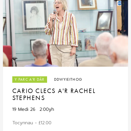
Y PARC A'R DÂR
DDWYIEITHOG
CARIO CLECS A'R RACHEL
STEPHENS
19 Medi 26
2:00yh
Tocynnau - £12.00