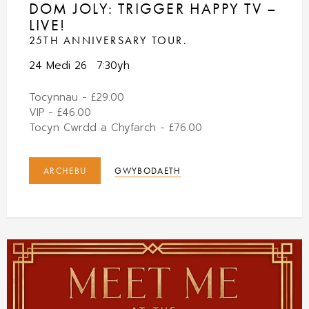
DOM JOLY: TRIGGER HAPPY TV –
LIVE!
25TH ANNIVERSARY TOUR.
24 Medi 26
7:30yh
Tocynnau - £29.00
VIP - £46.00
Tocyn Cwrdd a Chyfarch - £76.00
ARCHEBU
GWYBODAETH