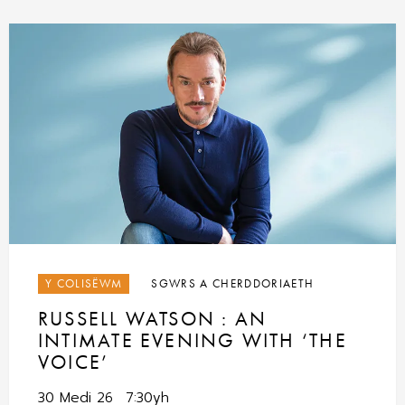
Y COLISËWM
SGWRS A CHERDDORIAETH
RUSSELL WATSON : AN
INTIMATE EVENING WITH ‘THE
VOICE’
30 Medi 26
7:30yh