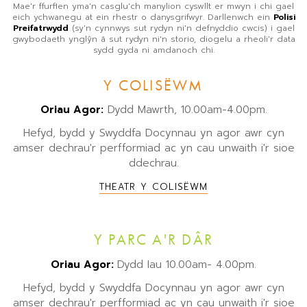
Mae'r ffurflen yma'n casglu'ch manylion cyswllt er mwyn i chi gael
eich ychwanegu at ein rhestr o danysgrifwyr. Darllenwch ein
Polisi
Preifatrwydd
(sy'n cynnwys sut rydyn ni'n defnyddio cwcis) i gael
gwybodaeth ynglŷn â sut rydyn ni'n storio, diogelu a rheoli'r data
sydd gyda ni amdanoch chi.
Y COLISËWM
Oriau Agor:
Dydd Mawrth, 10.00am-4.00pm.
Hefyd, bydd y Swyddfa Docynnau yn agor awr cyn
amser dechrau'r perfformiad ac yn cau unwaith i'r sioe
ddechrau.
THEATR Y COLISËWM
Y PARC A'R DÂR
Oriau Agor:
Dydd Iau 10.00am- 4.00pm.
Hefyd, bydd y Swyddfa Docynnau yn agor awr cyn
amser dechrau'r perfformiad ac yn cau unwaith i'r sioe