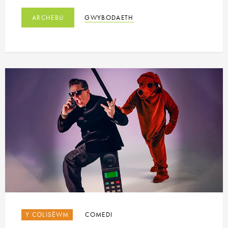
ARCHEBU
GWYBODAETH
Y COLISËWM
COMEDI